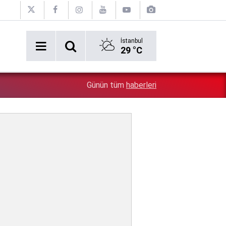
İstanbul
29 °C
Erken tatil rezervasyonu mağdurları için Ticaret bakanlı
1:17
Günün tüm
haberleri
iade zorunlu!