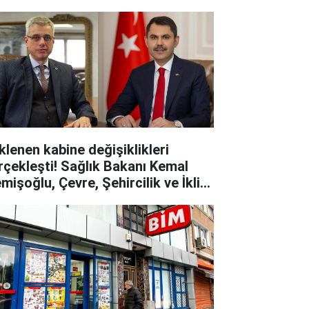
klenen kabine değişiklikleri
rçekleşti! Sağlık Bakanı Kemal
mişoğlu, Çevre, Şehircilik ve İklim
ğişikliği Bakanı murat kurum oldu