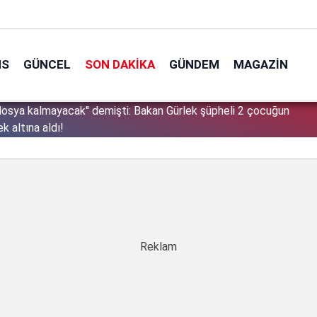
NS
GÜNCEL
SON DAKIKA
GÜNDEM
MAGAZIN
sınır tanımıyor: Bu kez kendi vatandaşlarını hedef aldı!
1