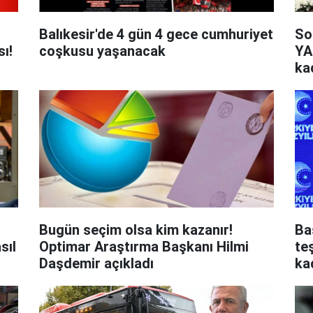
Balıkesir'de 4 gün 4 gece cumhuriyet
So
sı!
coşkusu yaşanacak
YA
ka
ye
Bugün seçim olsa kim kazanır!
Başka
sıl
Optimar Araştırma Başkanı Hilmi
teş
Daşdemir açıkladı
ka