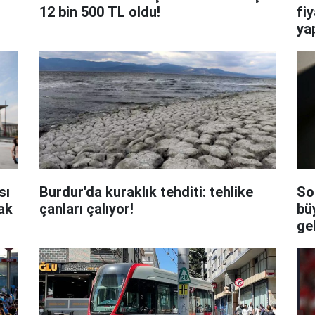
12 bin 500 TL oldu!
fi
yaptı: Ankara-
ka
sı
Burdur'da kuraklık tehditi: tehlike
So
ak
çanları çalıyor!
bü
gel