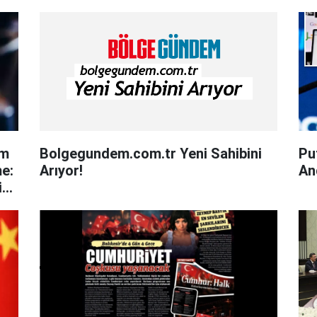
am
Bolgegundem.com.tr Yeni Sahibini
Pu
me:
Arıyor!
An
ir