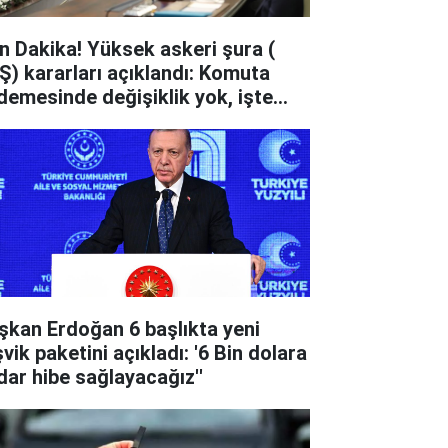
n Dakika! Yüksek askeri şura (
Ş) kararları açıklandı: Komuta
demesinde değişiklik yok, işte
ni komuta kademesi
n Erdoğan 6 başlıkta yeni
vik paketini açıkladı: '6 Bin dolara
dar hibe sağlayacağız''