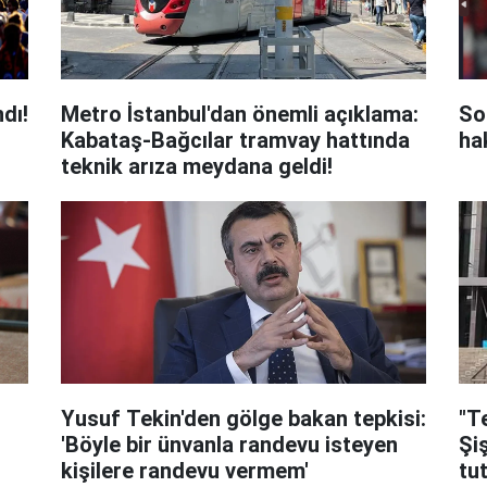
dı!
Metro İstanbul'dan önemli açıklama:
So
Kabataş-Bağcılar tramvay hattında
ha
teknik arıza meydana geldi!
Yusuf Tekin'den gölge bakan tepkisi:
"T
'Böyle bir ünvanla randevu isteyen
Şi
kişilere randevu vermem'
tu