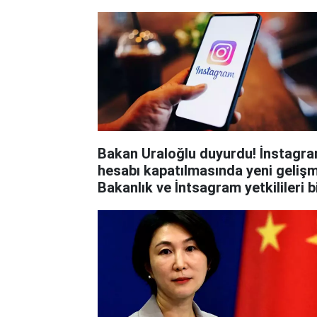
Bakan Uraloğlu duyurdu! İnstagr
hesabı kapatılmasında yeni geliş
Bakanlık ve İntsagram yetkilileri b
araya geliyor