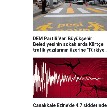
DEM Partili Van Büyükşehir
Belediyesinin sokaklarda Kürtçe
trafik yazılarının üzerine 'Türkiye
Türk’tür, Türk kalacak' yazıldı
Çanakkale Ezine'de 4.7 şiddetinde