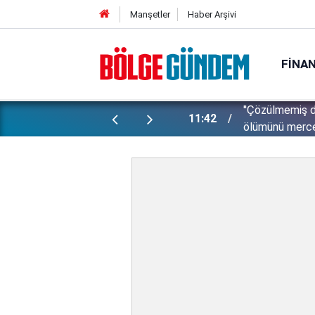
Manşetler
Haber Arşivi
FINA
ti: Bakan Gürlek şüpheli 2 çocuğun
11:28
İsrail zulümde 