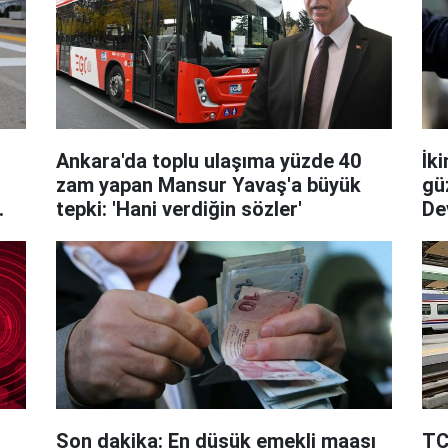
Ankara'da toplu ulaşıma yüzde 40
İki
zam yapan Mansur Yavaş'a büyük
gü
tepki: 'Hani verdiğin sözler'
De
Son dakika: En düşük emekli maaşı
TC