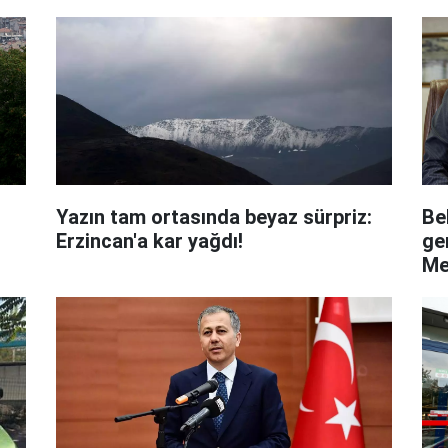
Yazın tam ortasında beyaz sürpriz:
Be
Erzincan'a kar yağdı!
ge
Me
De