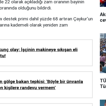
de 22 olarak açıkladığı zam oranının bayinin
ranında olduğunu bildirdi.
Ak
ını destek primi dahil yüzde 68 artıran Çaykur'un
ce
arına kademeli olarak yeniden zam
unç olay: İşçinin makineye sıkışan eli
tu!
TÜ
n gölge bakan tepkisi: 'Böyle bir ünvanla
Tü
n kişilere randevu vermem'