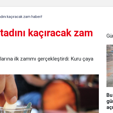
dını kaçıracak zam haberi!
 tadını kaçıracak zam
Gü
larına ilk zammı gerçekleştirdi: Kuru çaya
Bu
gü
aç