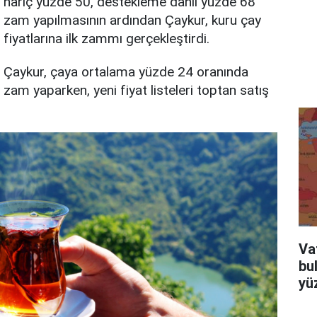
hariç yüzde 50, destekleme dâhil yüzde 68
zam yapılmasının ardından Çaykur, kuru çay
fiyatlarına ilk zammı gerçekleştirdi.
Çaykur, çaya ortalama yüzde 24 oranında
zam yaparken, yeni fiyat listeleri toptan satış
Va
bu
yüz