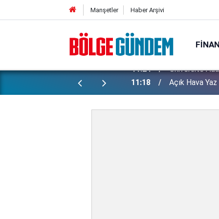
Manşetler
Haber Arşivi
FINA
11:18
Açık Hava Yaz 