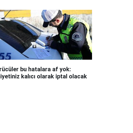
nü hava nasıl olacak?
rücüler bu hatalara af yok:
iyetiniz kalıcı olarak iptal olacak