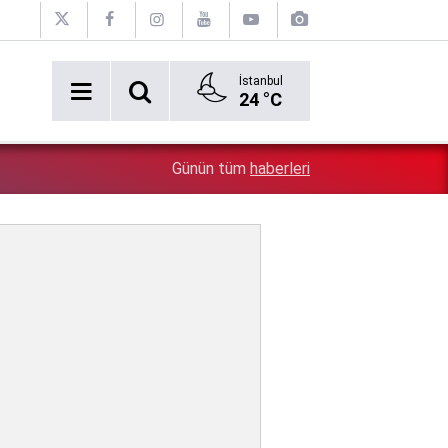
İstanbul
24 °C
Türkiye'nin kaderini değiştirecek 12 maddelik çerçeve
1:09
Günün tüm
haberleri
sunuluyor