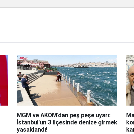
MGM ve AKOM'dan peş peşe uyarı:
Ma
İstanbul'un 3 ilçesinde denize girmek
ko
yasaklandı!
kar