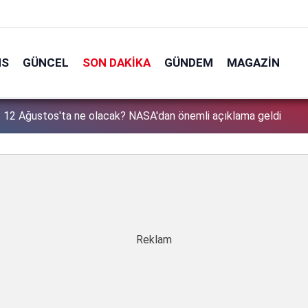
NS
GÜNCEL
SON DAKIKA
GÜNDEM
MAGAZIN
 son paylaştığı filtresiz hali, sosyal medyayı salladı!
1