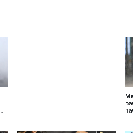
Me
ba
ha
ol