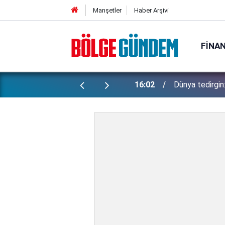
Manşetler
Haber Arşivi
FINA
ak? NASA'dan önemli açıklama geldi
15:47
Demet Akalın'ın