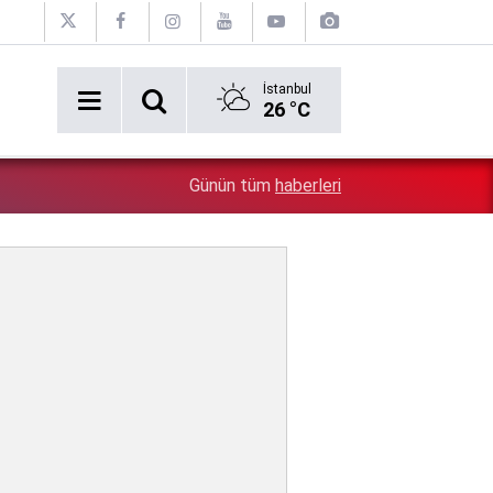
İstanbul
26 °C
4:33
Pezeşkiyan, ABD ve İsrail'in ülkesine karşı yapılan gizli 
Günün tüm
haberleri