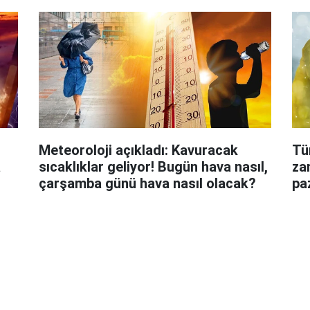
Meteoroloji açıkladı: Kavuracak
Tü
a
sıcaklıklar geliyor! Bugün hava nasıl,
za
çarşamba günü hava nasıl olacak?
pa