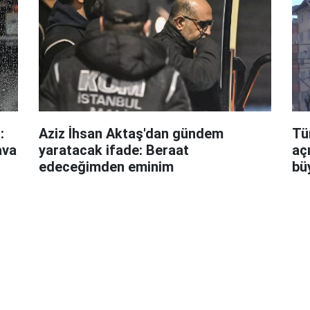
:
Aziz İhsan Aktaş'dan gündem
Tü
ava
yaratacak ifade: Beraat
aç
edeceğimden eminim
bü