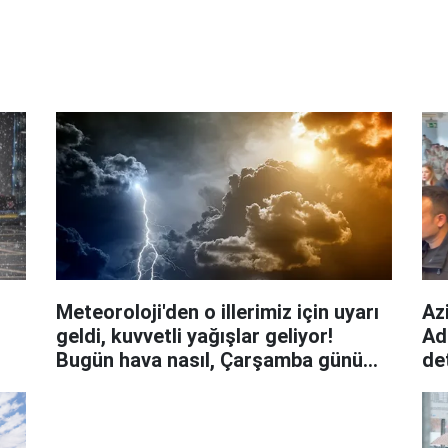
Meteoroloji'den o illerimiz için uyarı
Az
geldi, kuvvetli yağışlar geliyor!
Ad
Bugün hava nasıl, Çarşamba günü
det
hava nasıl olacak?