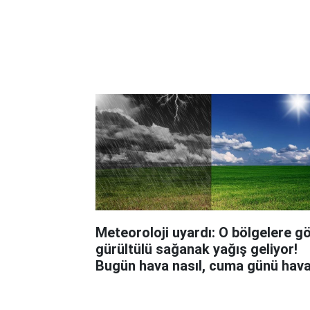
Meteoroloji uyardı: O bölgelere g
gürültülü sağanak yağış geliyor!
Bugün hava nasıl, cuma günü hav
nasıl olacak?