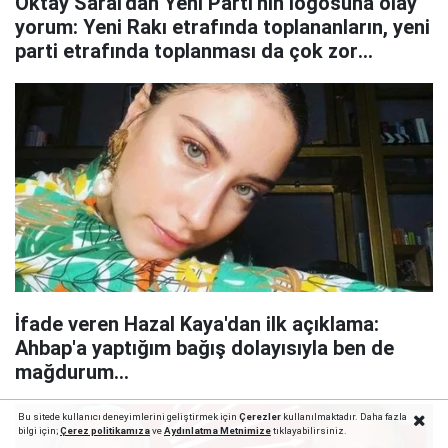
Oktay Saral'dan Yeni Parti'nin logosuna olay
yorum: Yeni Rakı etrafında toplananların, yeni
parti etrafında toplanması da çok zor
olmayacak...
İfade veren Hazal Kaya'dan ilk açıklama:
Ahbap'a yaptığım bağış dolayısıyla ben de
mağdurum...
Bu sitede kullanıcı deneyimlerini geliştirmek için
Çerezler
kullanılmaktadır. Daha fazla
bilgi için;
Çerez politika
mıza
ve
Aydınlatma Metnimize
tıklayabilirsiniz.