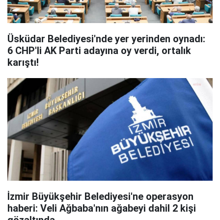
Üsküdar Belediyesi'nde yer yerinden oynadı:
6 CHP'li AK Parti adayına oy verdi, ortalık
karıştı!
İzmir Büyükşehir Belediyesi'ne operasyon
haberi: Veli Ağbaba'nın ağabeyi dahil 2 kişi