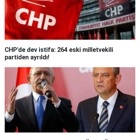
CHP'de dev istifa: 264 eski milletvekili
partiden ayrıldı!