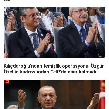
Kılıçdaroğlu'ndan temizlik operasyonu: Özgür
Özel’in kadrosundan CHP'de eser kalmadı