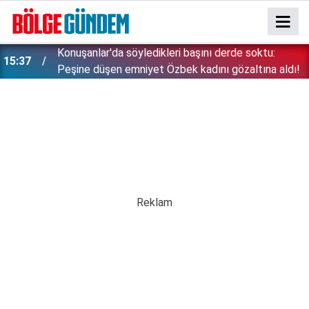
Konuşanlar'da söyledikleri başını derde soktu:
15:37
Peşine düşen emniyet Özbek kadını gözaltına aldı!
15:26
Çin'in gözü doymuyor: Altın rezervleri doldu taştı!