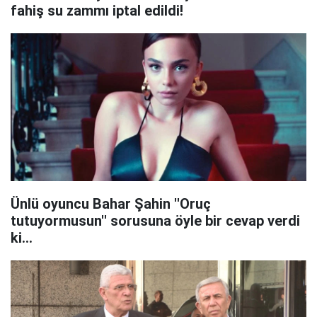
fahiş su zammı iptal edildi!
Ünlü oyuncu Bahar Şahin ''Oruç
tutuyormusun'' sorusuna öyle bir cevap verdi
ki...