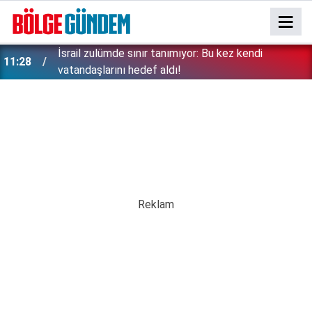
İsrail zulümde sınır tanımıyor: Bu kez kendi
11:28
vatandaşlarını hedef aldı!
Erken tatil rezervasyonu mağdurları için Ticaret
11:17
bakanlığından uyarı: Kesintisiz iade zorunlu!