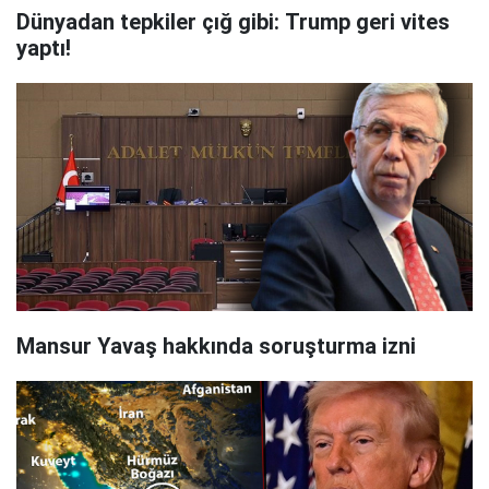
Dünyadan tepkiler çığ gibi: Trump geri vites
yaptı!
Mansur Yavaş hakkında soruşturma izni