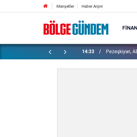
Manşetler
Haber Arşivi
FINA
Bakan Gürlek 
ı yapılan gizli planları deşifre etti!
13:29
İşte detaylar...