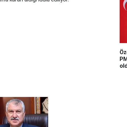
Öz
PM
ol