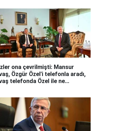
zler ona çevrilmişti: Mansur
vaş, Özgür Özel'i telefonla aradı,
vaş telefonda Özel ile ne
nuştu?