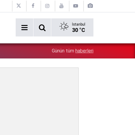
İstanbul
30 °C
2:54
Özgür Özel'e şok! Yüzde 50 ile kazandıkları il, CHP'de k
Günün tüm
haberleri