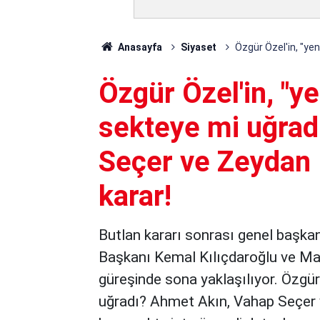
Anasayfa
Siyaset
Özgür Özel'in, "yen
Özgür Özel'in, "yen
sekteye mi uğrad
Seçer ve Zeydan 
karar!
Butlan kararı sonrası genel başka
Başkanı Kemal Kılıçdaroğlu ve Mani
güreşinde sona yaklaşılıyor. Özgür Ö
uğradı? Ahmet Akın, Vahap Seçer v