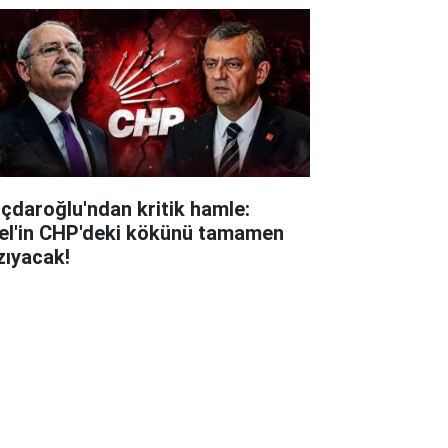
lıçdaroğlu'ndan kritik hamle:
el'in CHP'deki kökünü tamamen
zıyacak!