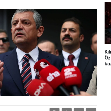
Kı
Öz
ka