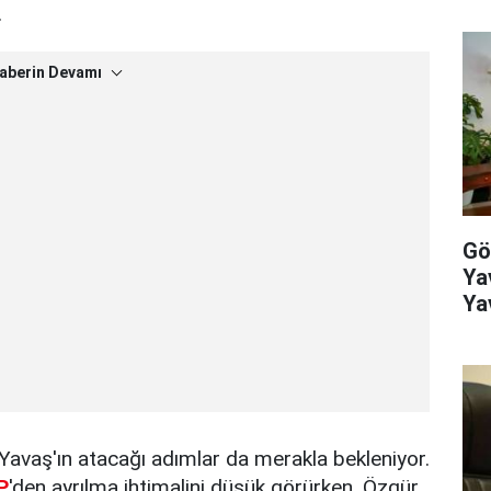
.
aberin Devamı
Gö
Ya
Ya
ko
avaş'ın atacağı adımlar da merakla bekleniyor.
P
'den ayrılma ihtimalini düşük görürken, Özgür