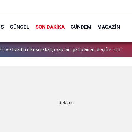
NS
GÜNCEL
SON DAKIKA
GÜNDEM
MAGAZIN
tek tek açıkladı: Çerçeve yasa'dan kimler faydalanamayacak?
1