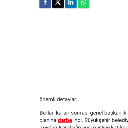
önemli detaylar...
Butlan kararı sonrası genel başkanlık 
planına
darbe
indi. Büyükşehir beled
Zeydan Karalar'ın yeni partiye katılmam