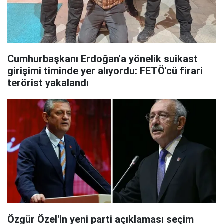
Cumhurbaşkanı Erdoğan'a yönelik suikast
girişimi timinde yer alıyordu: FETÖ'cü firari
terörist yakalandı
Özgür Özel'in yeni parti açıklaması seçim