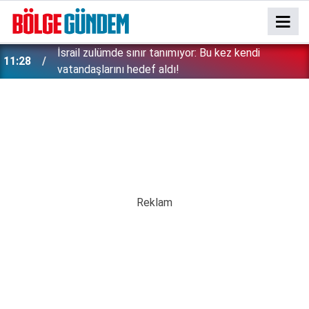
İsrail zulümde sınır tanımıyor: Bu kez kendi
11:28
vatandaşlarını hedef aldı!
Erken tatil rezervasyonu mağdurları için Ticaret
11:17
bakanlığından uyarı: Kesintisiz iade zorunlu!