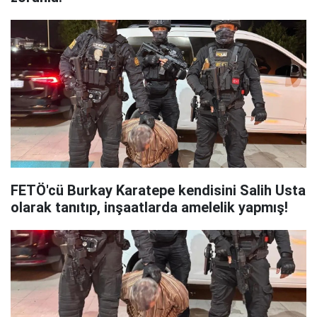
FETÖ'cü Burkay Karatepe kendisini Salih Usta
olarak tanıtıp, inşaatlarda amelelik yapmış!