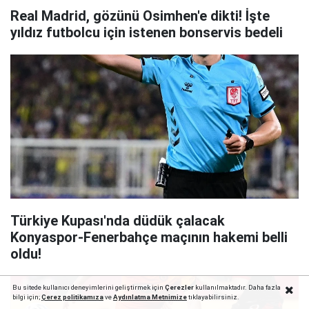
Real Madrid, gözünü Osimhen'e dikti! İşte
yıldız futbolcu için istenen bonservis bedeli
Türkiye Kupası'nda düdük çalacak
Konyaspor-Fenerbahçe maçının hakemi belli
oldu!
Bu sitede kullanıcı deneyimlerini geliştirmek için
Çerezler
kullanılmaktadır. Daha fazla
bilgi için;
Çerez politika
mıza
ve
Aydınlatma Metnimize
tıklayabilirsiniz.