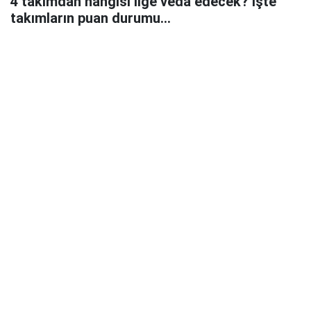
4 takımdan hangisi lige veda edecek? İşte
takımların puan durumu...