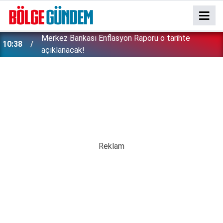
Merkez Bankası Enflasyon Raporu o tarihte
10:38
açıklanacak!
Emekliler dört gözle bekliyordu: Fark ödemeleri
10:20
hesaplara yatırıldı!