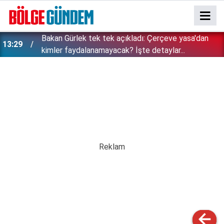
Bakan Gürlek tek tek açıkladı: Çerçeve yasa'dan
13:29
kimler faydalanamayacak? İşte detaylar...