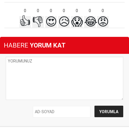
0
0
0
0
0
0
0
👍
👎
😍
😥
😱
😂
😡
HABERE
YORUM KAT