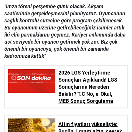
"İmza töreni perşembe günü olacak. Akşam
saatlerinde gerçekleşmesini planlıyoruz. Oyuncunun
sağlık kontrolü sürecine göre program şekillenecek.
Bu oyuncunun üzerine getirebileceğiniz isimler artık
iki elin parmaklarını geçmez. Kariyer anlamında daha
üst seviyede bir oyuncu getirmek çok zor. Biz çok
önemli bir oyuncuyu, çok önemli bir zamanda
kadromuza kattık"
2026 LGS Yerleştirme
Sonuçları Açıklandı! LGS
Sonuçlarına Nereden
Bakılır? T.C No, e-Okul,
MEB Sonuç Sorgulama
Altın fiyatları yükselişte:
Bugün 1 gram altın, çeyrek,