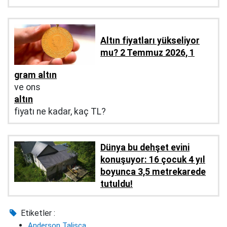
Altın fiyatları yükseliyor
mu? 2 Temmuz 2026, 1
gram altın
ve ons
altın
fiyatı ne kadar, kaç TL?
Dünya bu dehşet evini
konuşuyor: 16 çocuk 4 yıl
boyunca 3,5 metrekarede
tutuldu!
Etiketler :
Anderson Talisca