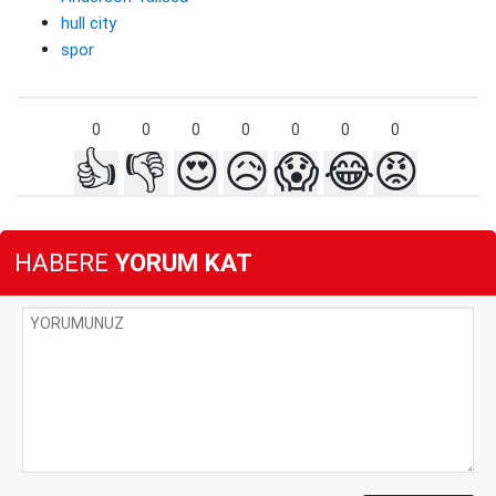
hull city
spor
0
0
0
0
0
0
0
👍
👎
😍
😥
😱
😂
😡
HABERE
YORUM KAT