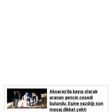
Aksaray'da kayıp olarak
aranan gencin cesedi
bulundu: Eşine yazdığı son
mesaj dikkat çekti