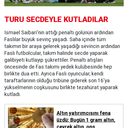
TURU SECDEYLE KUTLADILAR
Ismael Saibari'nin attığı penaltı golünün ardından
Faslılar büyük sevinç yaşadı. Saha içinde tüm
takımın bir araya gelerek yaşadığı sevincin ardından
Faslı futbolcular, takım halinde secde yaparak
galibiyeti kutlayıp şükrettiler. Penaltı atışları
öncesinde de Fas takımı yedek kulübesinde hep
birlikte dua etti. Ayrıca Faslı oyuncular, kendi
taraftarlarının olduğu tribüne giderek son 16'ya
yükselmenin coşkusunu birlikte tezahürat yaparak
kutladı.
Altın yatırımcısını fena
üzdü: Bugün 1 gram altın,
çeyrek altın, ons