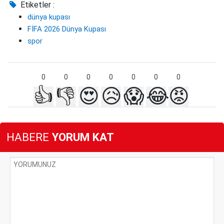
Etiketler :
dünya kupası
FİFA 2026 Dünya Kupası
spor
0
0
0
0
0
0
0
👍
👎
😍
😥
😱
😂
😡
HABERE
YORUM KAT