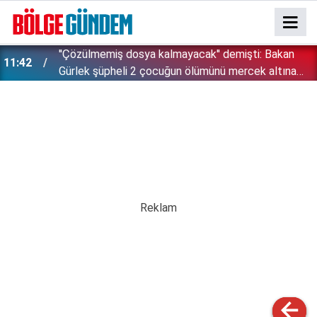
''Çözülmemiş dosya kalmayacak'' demişti: Bakan
11:42
!
Gürlek şüpheli 2 çocuğun ölümünü mercek altına
aldı!