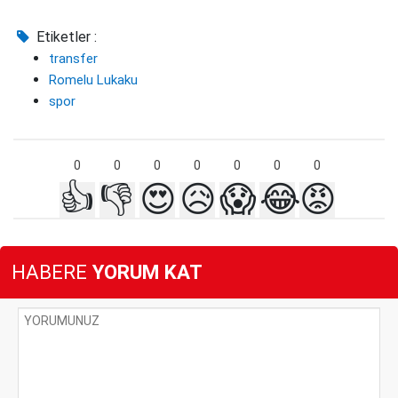
Etiketler :
transfer
Romelu Lukaku
spor
0
0
0
0
0
0
0
👍
👎
😍
😥
😱
😂
😡
HABERE
YORUM KAT