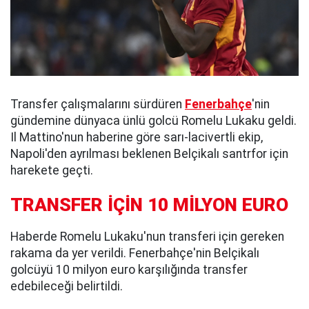
Transfer çalışmalarını sürdüren
Fenerbahçe
'nin
gündemine dünyaca ünlü golcü Romelu Lukaku geldi.
Il Mattino'nun haberine göre sarı-lacivertli ekip,
Napoli'den ayrılması beklenen Belçikalı santrfor için
harekete geçti.
TRANSFER İÇİN 10 MİLYON EURO
Haberde Romelu Lukaku'nun transferi için gereken
rakama da yer verildi. Fenerbahçe'nin Belçikalı
golcüyü 10 milyon euro karşılığında transfer
edebileceği belirtildi.