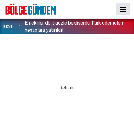
Emekliler dört gözle bekliyordu: Fark ödemeleri
10:20
hesaplara yatırıldı!
3 bakanlık birden harekete geçti: 81 ildeki okullara
10:11
30 bin yeni güvenlik görevlisi