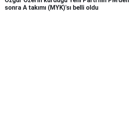
Özgür Özel'in kurduğu Yeni Parti'nin PM'den
sonra A takımı (MYK)'sı belli oldu