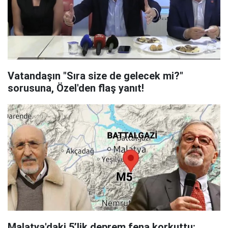
Vatandaşın "Sıra size de gelecek mi?"
sorusuna, Özel'den flaş yanıt!
Malatya'daki 5’lik deprem fena korkuttu: