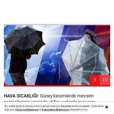
3
10
HAVA SICAKLIĞI:
Güney kesimlerde mevsim
normallerinin üzerinde, diğer yerlerde mevsim
Bu sitede kullanıcı deneyimlerini geliştirmek için
Çerezler
kullanılmaktadır. Daha fazla
normalleri civarında seyredeceği tahmin ediliyor.
Reklamı Kapat
bilgi için;
Çerez politika
mıza
ve
Aydınlatma Metnimize
tıklayabilirsiniz.