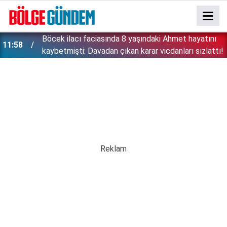
:
Böcek ilacı faciasında 8 yaşındaki Ahmet hayatını
11:58
kaybetmişti: Davadan çıkan karar vicdanları sızlattı!