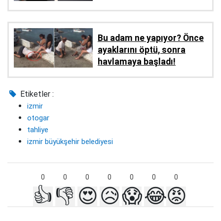
Bu adam ne yapıyor? Önce
ayaklarını öptü, sonra
havlamaya başladı!
Etiketler :
izmir
otogar
tahliye
izmir büyükşehir belediyesi
0
0
0
0
0
0
0
👍
👎
😍
😥
😱
😂
😡