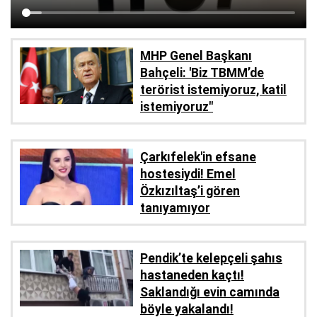
MHP Genel Başkanı
Bahçeli: 'Biz TBMM’de
terörist istemiyoruz, katil
istemiyoruz"
Çarkıfelek'in efsane
hostesiydi! Emel
Özkızıltaş’i gören
tanıyamıyor
Pendik’te kelepçeli şahıs
hastaneden kaçtı!
Saklandığı evin camında
böyle yakalandı!