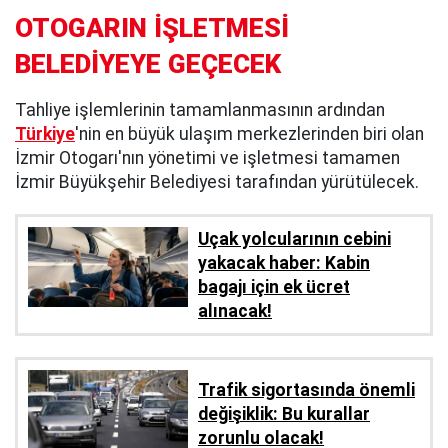
OTOGARIN İŞLETMESİ
BELEDİYEYE GEÇECEK
Tahliye işlemlerinin tamamlanmasının ardından
Türkiye
'nin en büyük ulaşım merkezlerinden biri olan
İzmir Otogarı'nın yönetimi ve işletmesi tamamen
İzmir Büyükşehir Belediyesi tarafından yürütülecek.
Uçak yolcularının cebini
yakacak haber: Kabin
bagajı için ek ücret
alınacak!
Trafik sigortasında önemli
değişiklik: Bu kurallar
zorunlu olacak!