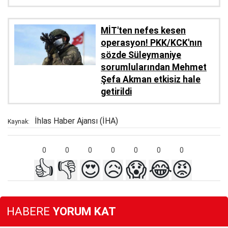
MİT'ten nefes kesen
operasyon! PKK/KCK'nın
sözde Süleymaniye
sorumlularından Mehmet
Şefa Akman etkisiz hale
getirildi
İhlas Haber Ajansı (İHA)
Kaynak:
0
0
0
0
0
0
0
👍
👎
😍
😥
😱
😂
😡
HABERE
YORUM KAT