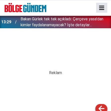
Bakan Gürlek tek tek açıkladı: Çerçeve yasa'dan
13:29
kimler faydalanamayacak? İşte detaylar...