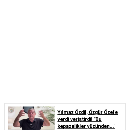
Yılmaz Özdil, Özgür Özel'e
verdi veriştirdi! ''Bu
kepazelikler yüzünden..."