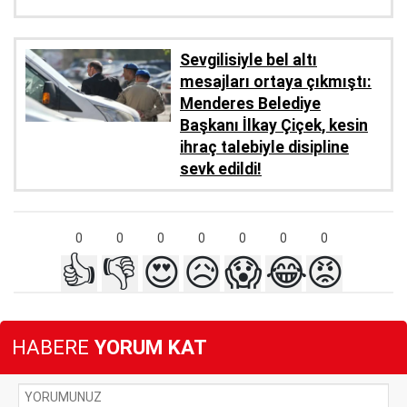
Sevgilisiyle bel altı
mesajları ortaya çıkmıştı:
Menderes Belediye
Başkanı İlkay Çiçek, kesin
ihraç talebiyle disipline
sevk edildi!
0
0
0
0
0
0
0
👍
👎
😍
😥
😱
😂
😡
HABERE
YORUM KAT