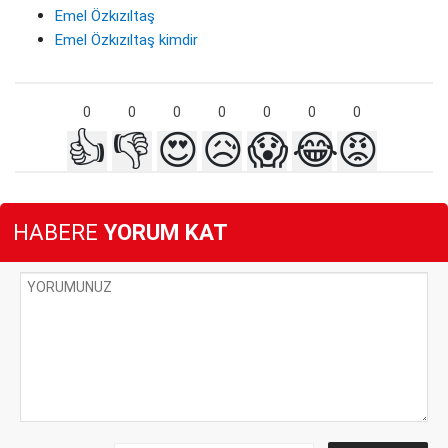
Emel Özkızıltaş
Emel Özkızıltaş kimdir
0
0
0
0
0
0
0
👍
👎
😍
😥
😱
😂
😡
HABERE
YORUM KAT