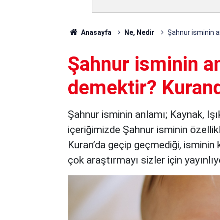
Anasayfa
Ne, Nedir
Şahnur isminin a
Şahnur isminin a
demektir? Kuran
Şahnur isminin anlamı; Kaynak, Iş
içeriğimizde Şahnur isminin özellikl
Kuran’da geçip geçmediği, isminin kö
çok araştırmayı sizler için yayınlıy