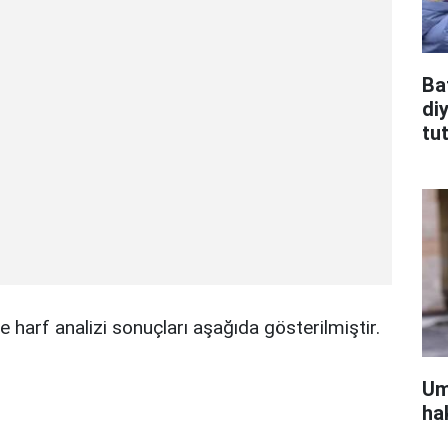
Ba
di
tu
 harf analizi sonuçları aşağıda gösterilmiştir.
Um
ha