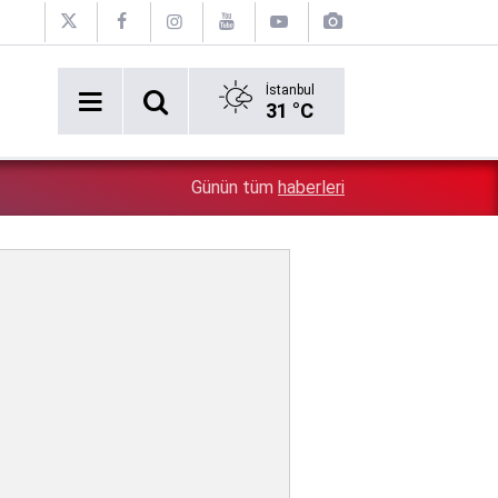
İstanbul
31 °C
Sevgilisiyle bel altı mesajları ortaya çıkmıştı: Mender
4:32
Günün tüm
haberleri
İlkay Çiçek, kesin ihraç talebiyle disipline sevk edildi!