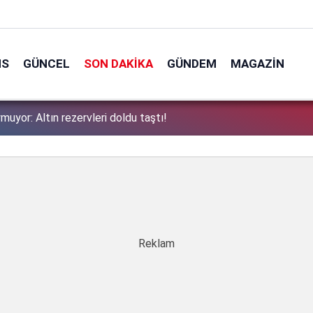
NS
GÜNCEL
SON DAKIKA
GÜNDEM
MAGAZIN
zgür Özel'e verdi veriştirdi! ''Bu kepazelikler yüzünden..."
1