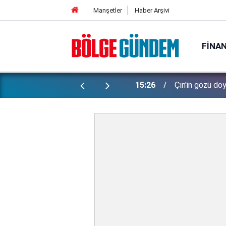
Manşetler
Haber Arşivi
FINA
oldu taştı!
14:49
Yılmaz Özdil, Ö