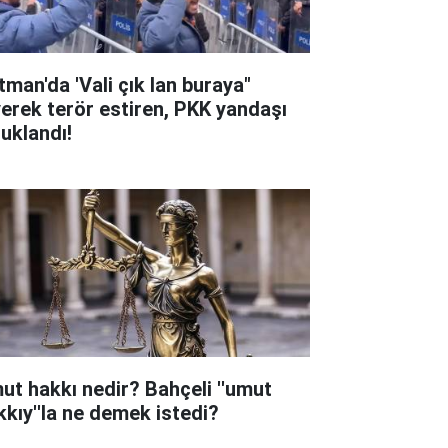
tman'da 'Vali çık lan buraya"
yerek terör estiren, PKK yandaşı
tuklandı!
ut hakkı nedir? Bahçeli ''umut
kkıy''la ne demek istedi?