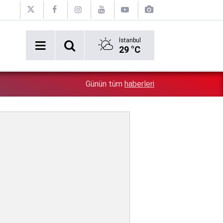
İstanbul
29 °C
Erken tatil rezervasyonu mağdurları için Ticaret bakanlı
1:17
Günün tüm
haberleri
iade zorunlu!