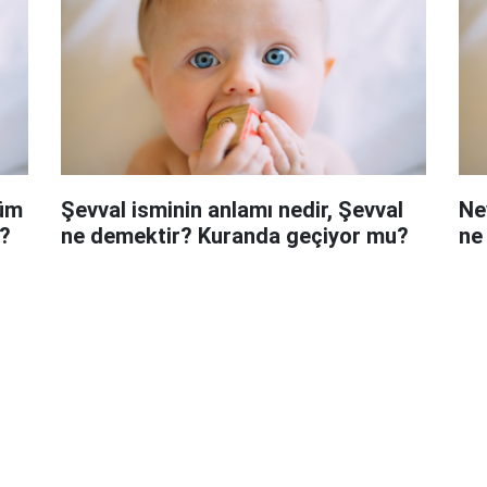
lüm
Şevval isminin anlamı nedir, Şevval
Ne
?
ne demektir? Kuranda geçiyor mu?
ne