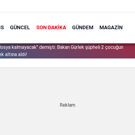
NS
GÜNCEL
SON DAKIKA
GÜNDEM
MAGAZIN
sınır tanımıyor: Bu kez kendi vatandaşlarını hedef aldı!
1