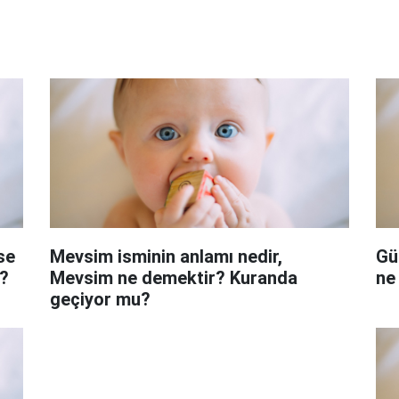
se
Mevsim isminin anlamı nedir,
Gü
?
Mevsim ne demektir? Kuranda
ne
geçiyor mu?