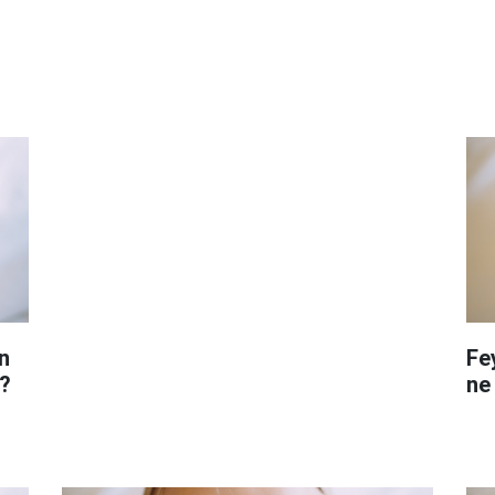
n
Fe
?
ne