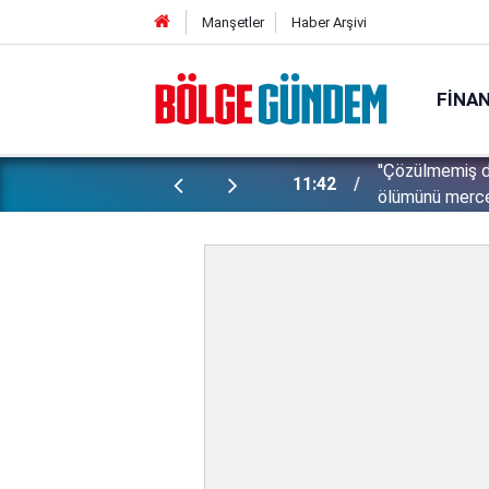
Manşetler
Haber Arşivi
FINA
ti: Bakan Gürlek şüpheli 2 çocuğun
11:28
İsrail zulümde 