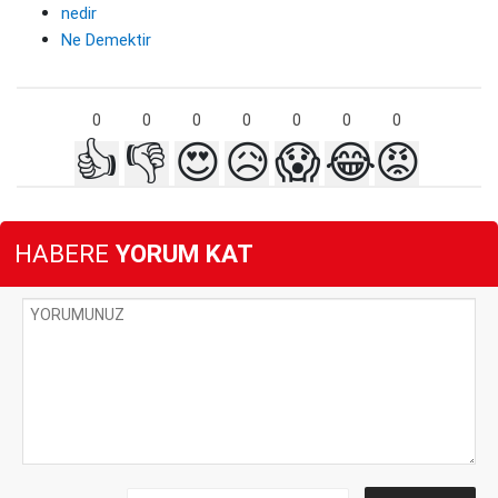
nedir
Ne Demektir
0
0
0
0
0
0
0
👍
👎
😍
😥
😱
😂
😡
HABERE
YORUM KAT