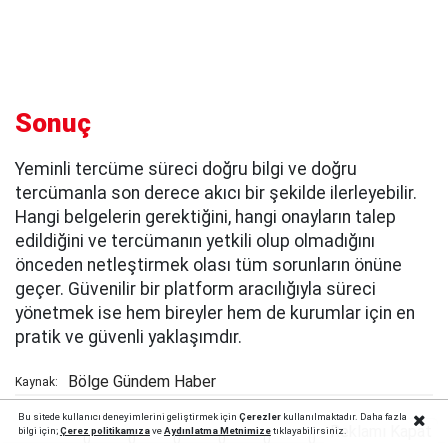
Sonuç
Yeminli tercüme süreci doğru bilgi ve doğru
tercümanla son derece akıcı bir şekilde ilerleyebilir.
Hangi belgelerin gerektiğini, hangi onayların talep
edildiğini ve tercümanın yetkili olup olmadığını
önceden netleştirmek olası tüm sorunların önüne
geçer. Güvenilir bir platform aracılığıyla süreci
yönetmek ise hem bireyler hem de kurumlar için en
pratik ve güvenli yaklaşımdır.
Bölge Gündem Haber
Kaynak:
Bu sitede kullanıcı deneyimlerini geliştirmek için
Çerezler
kullanılmaktadır. Daha fazla
Reklamı Kapat
bilgi için;
Çerez politika
mıza
ve
Aydınlatma Metnimize
tıklayabilirsiniz.
0
0
0
0
0
0
0