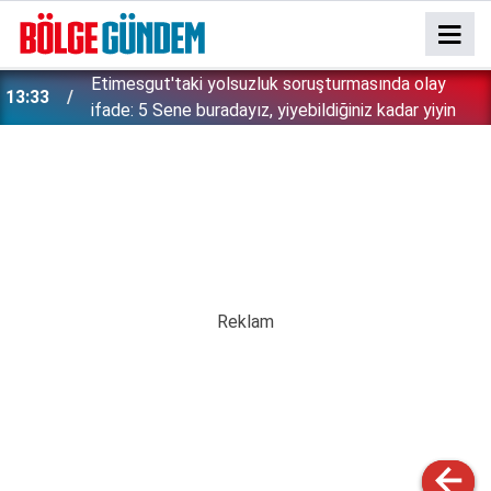
Etimesgut'taki yolsuzluk soruşturmasında olay
13:33
ifade: 5 Sene buradayız, yiyebildiğiniz kadar yiyin