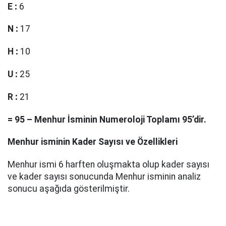
E
:
6
N
:
17
H
:
10
U
:
25
R
:
21
=
95
–
Menhur
İsminin Numeroloji Toplamı
95
’dir.
Menhur
isminin Kader Sayısı ve Özellikleri
Menhur ismi 6 harften oluşmakta olup kader sayısı
ve kader sayısı sonucunda Menhur isminin analiz
sonucu aşağıda gösterilmiştir.