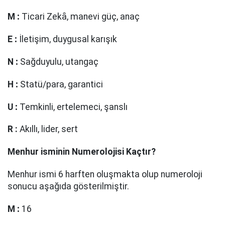
M
:
Ticari Zekȃ, manevi güç, anaç
E
:
İletişim, duygusal karışık
N
:
Sağduyulu, utangaç
H
:
Statü/para, garantici
U
:
Temkinli, ertelemeci, şanslı
R
:
Akıllı, lider, sert
Menhur
isminin Numerolojisi Kaçtır?
Menhur ismi 6 harften oluşmakta olup numeroloji
sonucu aşağıda gösterilmiştir.
M
:
16