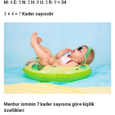
M
:
4
E
:
5
N
:
5
H
:
8
U
:
3
R
:
9
=
34
3
+
4
=
7
Kader sayısıdır
Menhur
isminin 7 kader sayısına göre kişilik
özellikleri