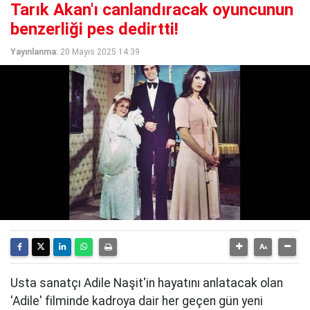
Tarık Akan'ı canlandıracak oyuncunun
benzerliği pes dedirtti!
Yayınlanma:
20 Mayıs 2025 14:39
Usta sanatçı Adile Naşit'in hayatını anlatacak olan
'Adile' filminde kadroya dair her geçen gün yeni