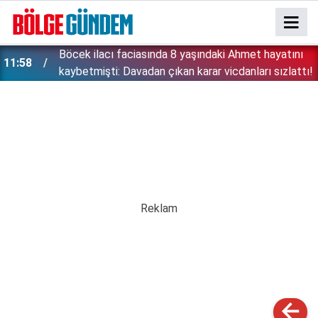
:
Böcek ilacı faciasında 8 yaşındaki Ahmet hayatını
11:58
kaybetmişti: Davadan çıkan karar vicdanları sızlattı!