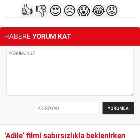
👍
👎
😍
😥
😱
😂
😡
HABERE
YORUM KAT
'Adile' filmi sabırsızlıkla beklenirken