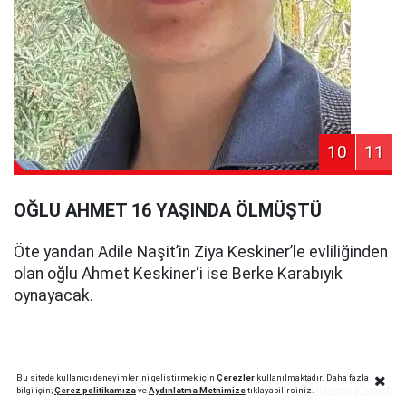
10
11
OĞLU AHMET 16 YAŞINDA ÖLMÜŞTÜ
Öte yandan Adile Naşit’in Ziya Keskiner’le evliliğinden
olan oğlu Ahmet Keskiner‘i ise Berke Karabıyık
oynayacak.
Bu sitede kullanıcı deneyimlerini geliştirmek için
Çerezler
kullanılmaktadır. Daha fazla
Reklamı Kapat
bilgi için;
Çerez politika
mıza
ve
Aydınlatma Metnimize
tıklayabilirsiniz.