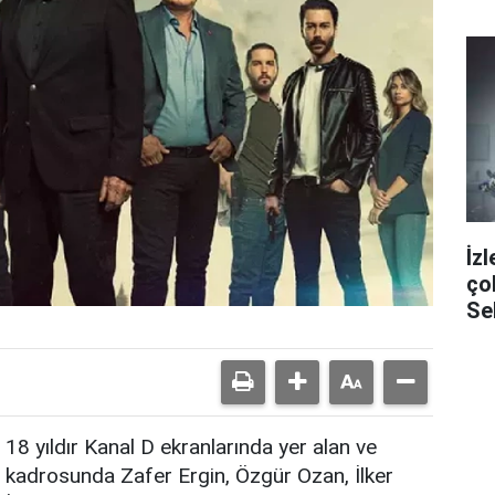
İz
ço
Se
pa
18 yıldır Kanal D ekranlarında yer alan ve
kadrosunda Zafer Ergin, Özgür Ozan, İlker