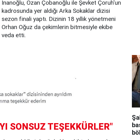
İnanoğlu, Ozan Çobanoğlu ile Şevket Çoruh'un
kadrosunda yer aldığı Arka Sokaklar dizisi
sezon finali yaptı. Dizinin 18 yıllık yönetmeni
Orhan Oğuz da çekimlerin bitmesiyle ekibe
veda etti.
Şa
YI SONSUZ TEŞEKKÜRLER"
ba
bö
mu