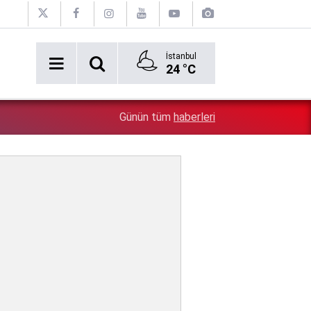
İstanbul
24 °C
2:54
Özgür Özel'e şok! Yüzde 50 ile kazandıkları il, CHP'de k
Günün tüm
haberleri