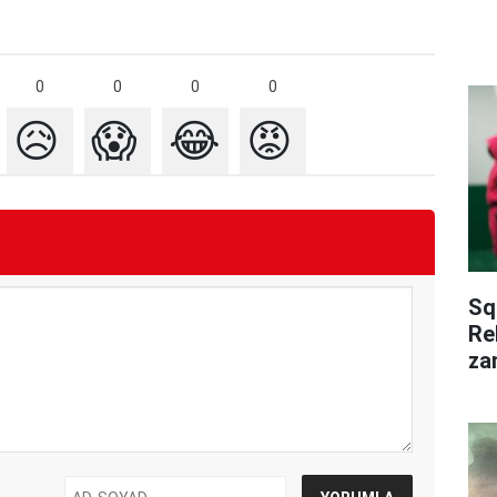
0
0
0
0
😥
😱
😂
😡
Sq
Rek
za