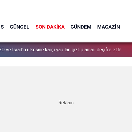
NS
GÜNCEL
SON DAKIKA
GÜNDEM
MAGAZIN
tek tek açıkladı: Çerçeve yasa'dan kimler faydalanamayacak?
1