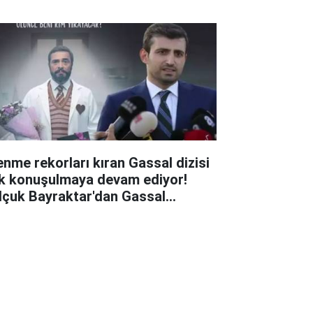
lenme rekorları kıran Gassal dizisi
k konuşulmaya devam ediyor!
lçuk Bayraktar'dan Gassal
ylaşımı: Tek kelime ile efsane