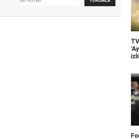
TV
'A
izl
Fo