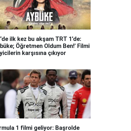
’de ilk kez bu akşam TRT 1’de:
ybüke; Öğretmen Oldum Ben!' Filmi
iyicilerin karşısına çıkıyor
rmula 1 filmi geliyor: Başrolde