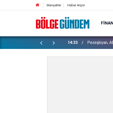
Manşetler
Haber Arşivi
FINA
Bakan Gürlek 
ı yapılan gizli planları deşifre etti!
13:29
İşte detaylar...