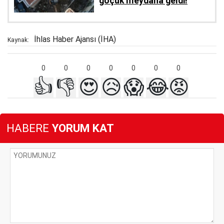
göçük meydana geldi!
İhlas Haber Ajansı (İHA)
Kaynak:
0
0
0
0
0
0
0
👍
👎
😍
😥
😱
😂
😡
HABERE
YORUM KAT