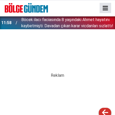
:
Böcek ilacı faciasında 8 yaşındaki Ahmet hayatını
11:58
kaybetmişti: Davadan çıkan karar vicdanları sızlattı!