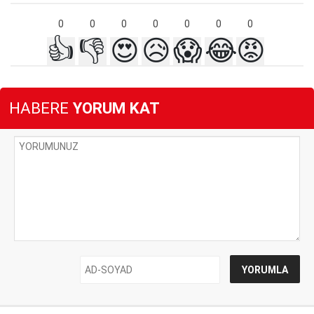
0
0
0
0
0
0
0
👍
👎
😍
😥
😱
😂
😡
HABERE
YORUM KAT