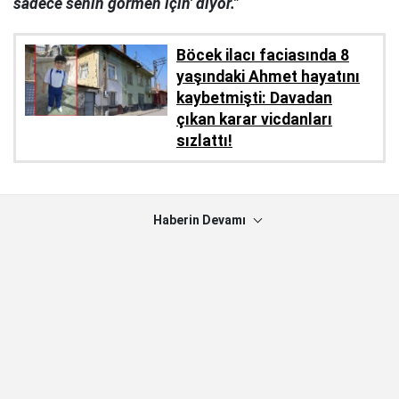
sadece senin görmen için' diyor."
Böcek ilacı faciasında 8
yaşındaki Ahmet hayatını
kaybetmişti: Davadan
çıkan karar vicdanları
sızlattı!
Haberin Devamı