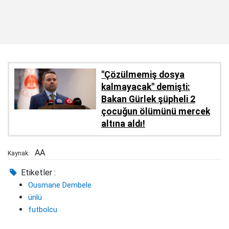
''Çözülmemiş dosya
kalmayacak'' demişti:
Bakan Gürlek şüpheli 2
çocuğun ölümünü mercek
altına aldı!
AA
Kaynak:
Etiketler :
Ousmane Dembele
ünlü
futbolcu