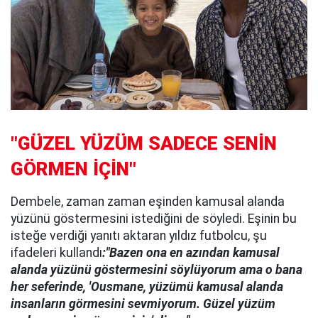
"GÜZEL YÜZÜM SADECE SENİN
GÖRMEN İÇİN"
Dembele, zaman zaman eşinden kamusal alanda
yüzünü göstermesini istediğini de söyledi. Eşinin bu
isteğe verdiği yanıtı aktaran yıldız futbolcu, şu
ifadeleri kullandı
:"Bazen ona en azından kamusal
alanda yüzünü göstermesini söylüyorum ama o bana
her seferinde, 'Ousmane, yüzümü kamusal alanda
insanların görmesini sevmiyorum. Güzel yüzüm