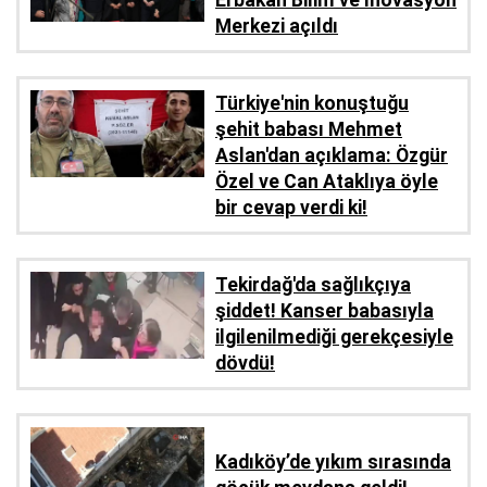
Erbakan Bilim ve İnovasyon
Merkezi açıldı
Türkiye'nin konuştuğu
şehit babası Mehmet
Aslan'dan açıklama: Özgür
Özel ve Can Ataklıya öyle
bir cevap verdi ki!
Tekirdağ'da sağlıkçıya
şiddet! Kanser babasıyla
ilgilenilmediği gerekçesiyle
dövdü!
Kadıköy’de yıkım sırasında