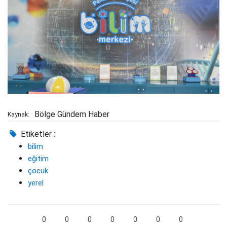
Bölge Gündem Haber
Kaynak:
Etiketler :
bilim
eğitim
çocuk
yerel
0
0
0
0
0
0
0