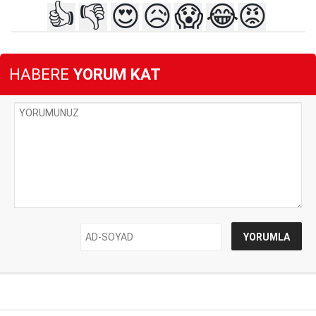
👍
👎
😍
😥
😱
😂
😡
HABERE
YORUM KAT