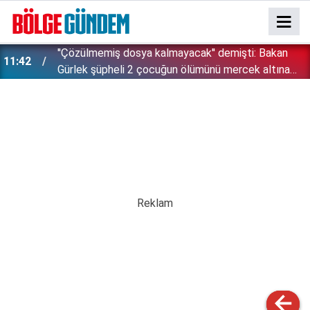
İsrail zulümde sınır tanımıyor: Bu kez kendi
11:28
vatandaşlarını hedef aldı!