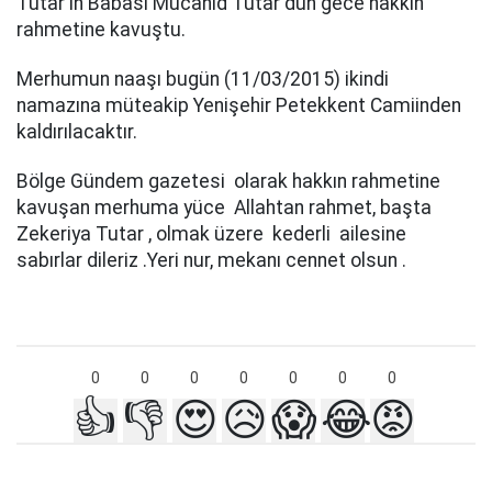
Tutar'ın Babası Mücâhid Tutar dün gece hakkın
rahmetine kavuştu.
Merhumun naaşı bugün (11/03/2015) ikindi
namazına müteakip Yenişehir Petekkent Camiinden
kaldırılacaktır.
Bölge Gündem gazetesi olarak hakkın rahmetine
kavuşan merhuma yüce Allahtan rahmet, başta
Zekeriya Tutar , olmak üzere kederli ailesine
sabırlar dileriz .Yeri nur, mekanı cennet olsun .
0
0
0
0
0
0
0
👍
👎
😍
😥
😱
😂
😡