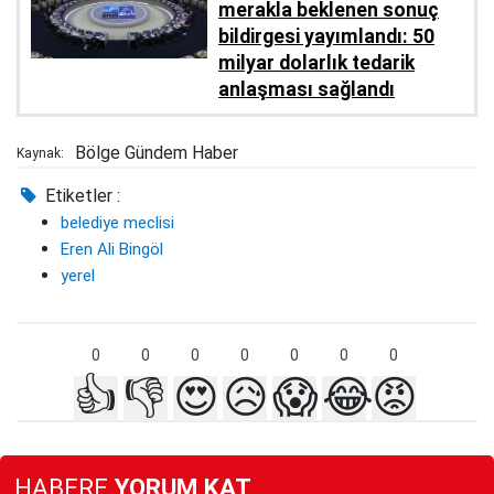
merakla beklenen sonuç
bildirgesi yayımlandı: 50
milyar dolarlık tedarik
anlaşması sağlandı
Bölge Gündem Haber
Kaynak:
Etiketler :
belediye meclisi
Eren Ali Bingöl
yerel
0
0
0
0
0
0
0
👍
👎
😍
😥
😱
😂
😡
HABERE
YORUM KAT