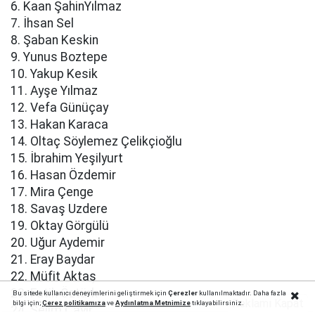
6. Kaan ŞahinYılmaz
7. İhsan Sel
8. Şaban Keskin
9. Yunus Boztepe
10. Yakup Kesik
11. Ayşe Yılmaz
12. Vefa Günüçay
13. Hakan Karaca
14. Oltaç Söylemez Çelikçioğlu
15. İbrahim Yeşilyurt
16. Hasan Özdemir
17. Mira Çenge
18. Savaş Uzdere
19. Oktay Görgülü
20. Uğur Aydemir
21. Eray Baydar
22. Müfit Aktaş
23. Fatih Öztürk
Bu sitede kullanıcı deneyimlerini geliştirmek için
Çerezler
kullanılmaktadır. Daha fazla
Reklamı Kapat
bilgi için;
Çerez politika
mıza
ve
Aydınlatma Metnimize
tıklayabilirsiniz.
24. Selim Çayır