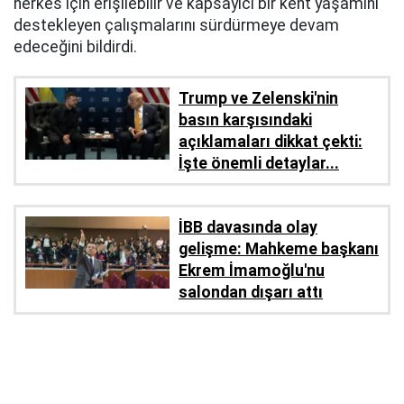
herkes için erişilebilir ve kapsayıcı bir kent yaşamını
destekleyen çalışmalarını sürdürmeye devam
edeceğini bildirdi.
Trump ve Zelenski'nin
basın karşısındaki
açıklamaları dikkat çekti:
İşte önemli detaylar...
İBB davasında olay
gelişme: Mahkeme başkanı
Ekrem İmamoğlu'nu
salondan dışarı attı