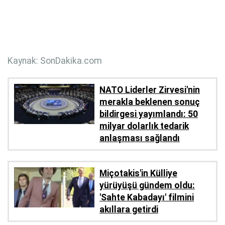
Kaynak: SonDakika.com
NATO Liderler Zirvesi'nin
merakla beklenen sonuç
bildirgesi yayımlandı: 50
milyar dolarlık tedarik
anlaşması sağlandı
Miçotakis'in Külliye
yürüyüşü gündem oldu:
'Sahte Kabadayı' filmini
akıllara getirdi