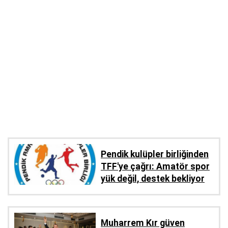
Pendik kulüpler birliğinden
TFF'ye çağrı: Amatör spor
yük değil, destek bekliyor
Muharrem Kır güven