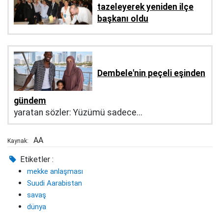
tazeleyerek yeniden ilçe
başkanı oldu
Dembele'nin peçeli eşinden
gündem
yaratan sözler: Yüzümü sadece...
AA
Kaynak:
Etiketler :
mekke anlaşması
Suudi Aarabistan
savaş
dünya