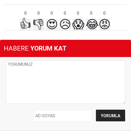
0
0
0
0
0
0
0
👍
👎
😍
😥
😱
😂
😡
HABERE
YORUM KAT