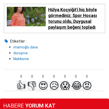
Hülya Koçyiğit'i hiç böyle
görmediniz: Spor Hocası
torunu oldu, Duygusal
paylaşım beğeni topladı
Etiketler :
imamoğlu dava
duruşma
Mahkeme
0
0
0
0
0
0
0
👍
👎
😍
😥
😱
😂
😡
HABERE
YORUM KAT