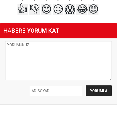
👍
👎
😍
😥
😱
😂
😡
HABERE
YORUM KAT