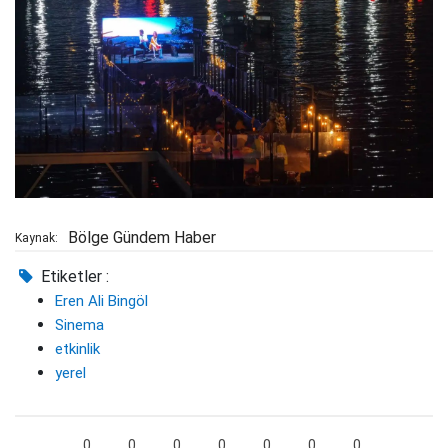
Bölge Gündem Haber
Kaynak:
Etiketler :
Eren Ali Bingöl
Sinema
etkinlik
yerel
0
0
0
0
0
0
0