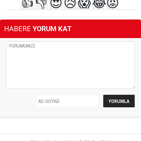
👍
👎
😍
😥
😱
😂
😡
HABERE
YORUM KAT