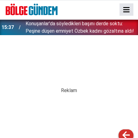
Konuşanlar'da söyledikleri başını derde soktu:
15:37
Peşine düşen emniyet Özbek kadını gözaltına aldı!