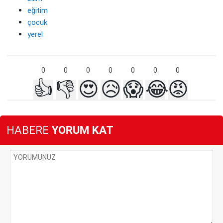
eğitim
çocuk
yerel
0
0
0
0
0
0
0
👍
👎
😍
😥
😱
😂
😡
HABERE
YORUM KAT