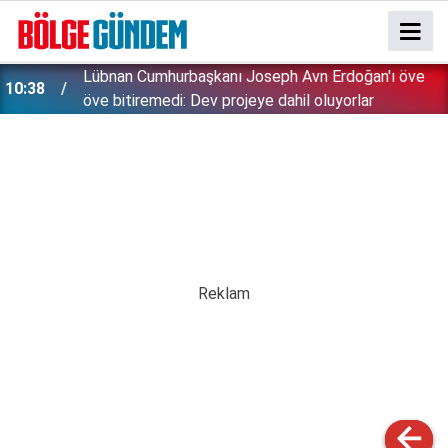
Diyarbakır'da şantaj çetelerine operasyon: 10
10:26
şüpheli gözaltına alındı...