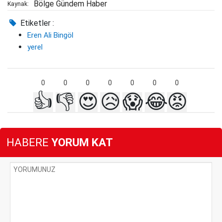
Bölge Gündem Haber
Kaynak:
Etiketler :
Eren Ali Bingöl
yerel
0
0
0
0
0
0
0
👍
👎
😍
😥
😱
😂
😡
HABERE
YORUM KAT