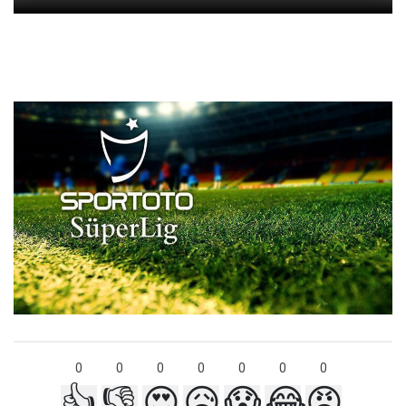
0
0
0
0
0
0
0
👍
👎
😍
😥
😱
😂
😡