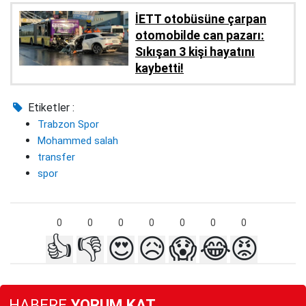
İETT otobüsüne çarpan
otomobilde can pazarı:
Sıkışan 3 kişi hayatını
kaybetti!
Etiketler :
Trabzon Spor
Mohammed salah
transfer
spor
0
0
0
0
0
0
0
👍
👎
😍
😥
😱
😂
😡
HABERE
YORUM KAT