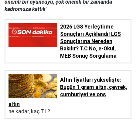
önemli bir oyuncuyu, çok önemli bir zamanda
kadromuza kattık"
2026 LGS Yerleştirme
Sonuçları Açıklandı! LGS
Sonuçlarına Nereden
Bakılır? T.C No, e-Okul,
MEB Sonuç Sorgulama
Altın fiyatları yükselişte:
Bugün 1 gram altın, çeyrek,
cumhuriyet ve ons
altın
ne kadar, kaç TL?