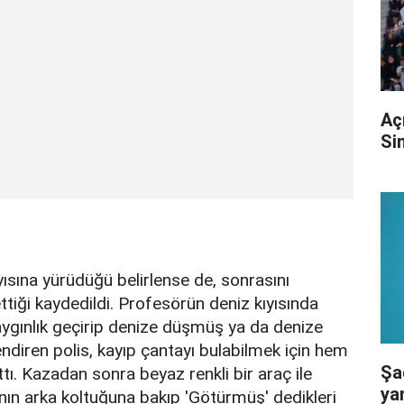
Aç
Si
yısına yürüdüğü belirlense de, sonrasını
tiği kaydedildi. Profesörün deniz kıyısında
baygınlık geçirip denize düşmüş ya da denize
lendiren polis, kayıp çantayı bulabilmek için hem
Şad
ı. Kazadan sonra beyaz renkli bir araç ile
yan
ının arka koltuğuna bakıp 'Götürmüş' dedikleri