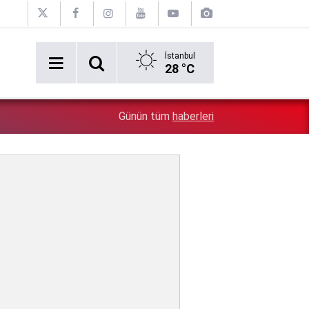
İstanbul
28 °C
Lübnan Cumhurbaşkanı Joseph Avn Erdoğan'ı öve öve b
0:38
Günün tüm
haberleri
dahil oluyorlar