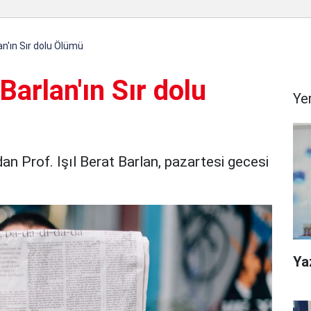
lan'ın Sır dolu Ölümü
 Barlan'ın Sır dolu
Ye
dan Prof. Işıl Berat Barlan, pazartesi gecesi
Ya