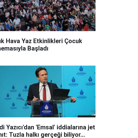
ık Hava Yaz Etkinlikleri Çocuk
nemasıyla Başladı
i Yazıcı'dan 'Emsal' iddialarına jet
ıt: Tuzla halkı gerçeği biliyor...