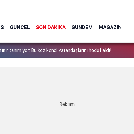
NS
GÜNCEL
SON DAKIKA
GÜNDEM
MAGAZIN
zervasyonu mağdurları için Ticaret bakanlığından uyarı: Kesintisiz
1