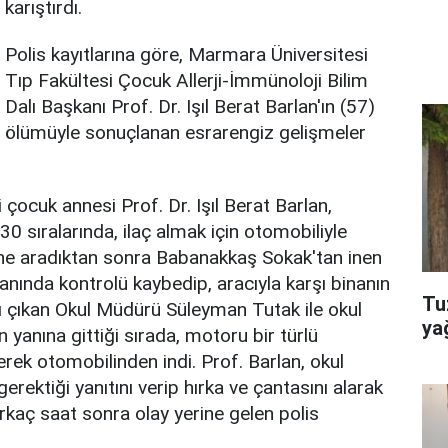
karıştırdı.
Polis kayıtlarına göre, Marmara Üniversitesi
Tıp Fakültesi Çocuk Allerji-İmmünoloji Bilim
Dalı Başkanı Prof. Dr. Işıl Berat Barlan'ın (57)
ölümüyle sonuçlanan esrarengiz gelişmeler
çocuk annesi Prof. Dr. Işıl Berat Barlan,
0 sıralarında, ilaç almak için otomobiliyle
zane aradıktan sonra Babanakkaş Sokak'tan inen
nında kontrolü kaybedip, aracıyla karşı binanın
Tuz
rı çıkan Okul Müdürü Süleyman Tutak ile okul
ya
n yanına gittiği sırada, motoru bir türlü
rek otomobilinden indi. Prof. Barlan, okul
gerektiği yanıtını verip hırka ve çantasını alarak
irkaç saat sonra olay yerine gelen polis