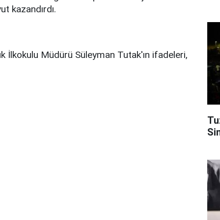
yut kazandırdı.
k İlkokulu Müdürü Süleyman Tutak'ın ifadeleri,
Tu
Si