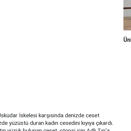
Ün
Üsküdar İskelesi karşısında denizde ceset
izde yüzüstü duran kadın cesedini kıyıya çıkardı.
ın yüzük bulunan ceset, otopsi için Adli Tıp'a