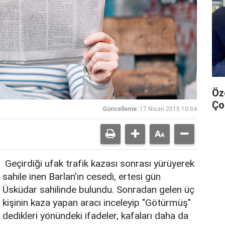
Öz
Ço
Güncelleme:
17 Nisan 2015 10:04
Geçirdiği ufak trafik kazası sonrası yürüyerek
sahile inen Barlan'ın cesedi, ertesi gün
Üsküdar sahilinde bulundu. Sonradan gelen üç
kişinin kaza yapan aracı inceleyip "Götürmüş"
dedikleri yönündeki ifadeler, kafaları daha da