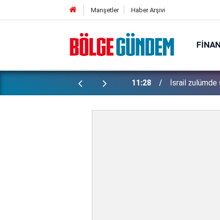
Manşetler
Haber Arşivi
FINA
Erken tatil re
endi vatandaşlarını hedef aldı!
11:17
iade zorunlu!