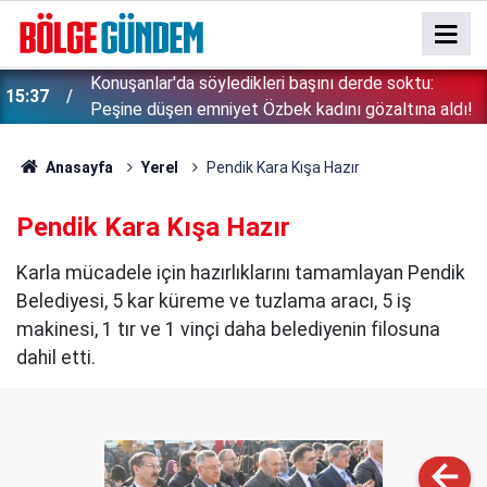
Konuşanlar'da söyledikleri başını derde soktu:
15:37
Peşine düşen emniyet Özbek kadını gözaltına aldı!
Anasayfa
Yerel
Pendik Kara Kışa Hazır
Pendik Kara Kışa Hazır
Karla mücadele için hazırlıklarını tamamlayan Pendik
Belediyesi, 5 kar küreme ve tuzlama aracı, 5 iş
makinesi, 1 tır ve 1 vinçi daha belediyenin filosuna
dahil etti.