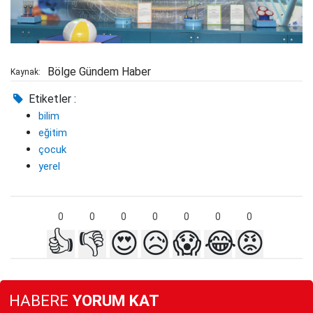
Bölge Gündem Haber
Kaynak:
Etiketler :
bilim
eğitim
çocuk
yerel
0
0
0
0
0
0
0
👍
👎
😍
😥
😱
😂
😡
HABERE
YORUM KAT