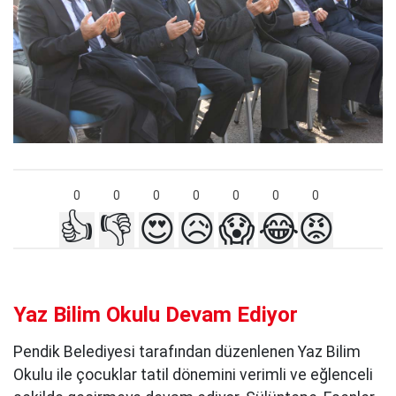
0
0
0
0
0
0
0
👍
👎
😍
😥
😱
😂
😡
Yaz Bilim Okulu Devam Ediyor
Pendik Belediyesi tarafından düzenlenen Yaz Bilim
Okulu ile çocuklar tatil dönemini verimli ve eğlenceli