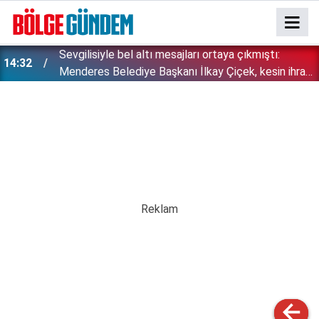
Sevgilisiyle bel altı mesajları ortaya çıkmıştı:
14:32
Menderes Belediye Başkanı İlkay Çiçek, kesin ihraç
talebiyle disipline sevk edildi!