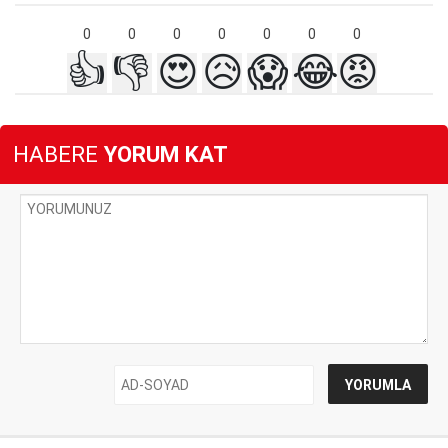
0
0
0
0
0
0
0
👍
👎
😍
😥
😱
😂
😡
HABERE
YORUM KAT