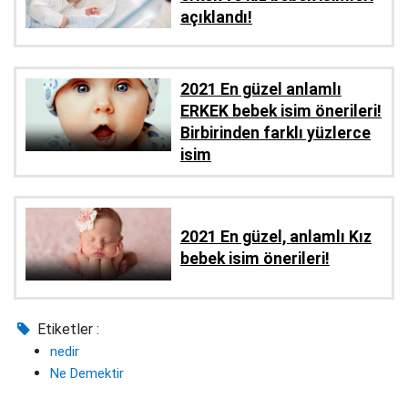
açıklandı!
2021 En güzel anlamlı
ERKEK bebek isim önerileri!
Birbirinden farklı yüzlerce
isim
2021 En güzel, anlamlı Kız
bebek isim önerileri!
Etiketler :
nedir
Ne Demektir