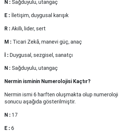
N
:
Sağduyulu, utangaç
E
:
İletişim, duygusal karışık
R
:
Akıllı, lider, sert
M
:
Ticari Zekȃ, manevi güç, anaç
İ
:
Duygusal, sezgisel, sanatçı
N
:
Sağduyulu, utangaç
Nermin
isminin Numerolojisi Kaçtır?
Nermin ismi 6 harften oluşmakta olup numeroloji
sonucu aşağıda gösterilmiştir.
N
:
17
E
:
6