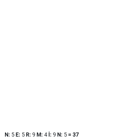
N
:
5
E
:
5
R
:
9
M
:
4
İ
:
9
N
:
5
=
37