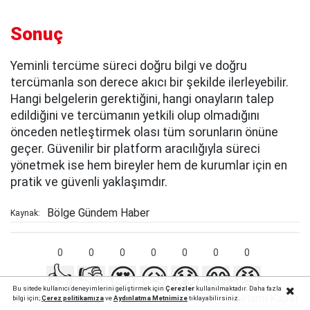
Sonuç
Yeminli tercüme süreci doğru bilgi ve doğru
tercümanla son derece akıcı bir şekilde ilerleyebilir.
Hangi belgelerin gerektiğini, hangi onayların talep
edildiğini ve tercümanın yetkili olup olmadığını
önceden netleştirmek olası tüm sorunların önüne
geçer. Güvenilir bir platform aracılığıyla süreci
yönetmek ise hem bireyler hem de kurumlar için en
pratik ve güvenli yaklaşımdır.
Bölge Gündem Haber
Kaynak:
0
0
0
0
0
0
0
👍
👎
😍
😥
😱
😂
😡
Bu sitede kullanıcı deneyimlerini geliştirmek için
Çerezler
kullanılmaktadır. Daha fazla
Reklamı Kapat
bilgi için;
Çerez politika
mıza
ve
Aydınlatma Metnimize
tıklayabilirsiniz.