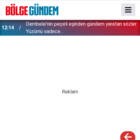
:
Böcek ilacı faciasında 8 yaşındaki Ahmet hayatını
11:58
kaybetmişti: Davadan çıkan karar vicdanları sızlattı!