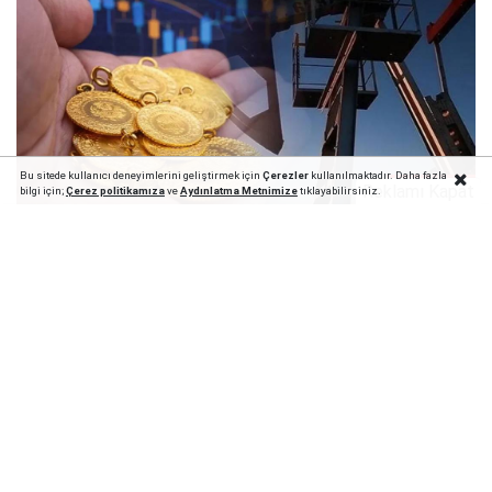
Bu sitede kullanıcı deneyimlerini geliştirmek için
Çerezler
kullanılmaktadır. Daha fazla
Reklamı Kapat
1
7
bilgi için;
Çerez politika
mıza
ve
Aydınlatma Metnimize
tıklayabilirsiniz.
Altın fiyatları, jeopolitik risklerin azalması ve petrol
fiyatlarındaki düşüşle birlikte, Ocak ayından bu yana
en yüksek haftalık artışa hazırlanıyor. ABD Başkanı
Donald Trump'ın İran ile yaşanan gerilimin kısa
sürede çözüleceğine dair açıklamaları, altın
yatırımcılarını memnun etti. Piyasalar, TSİ 15.30'da
açıklanacak olan Temmuz ayı tarım dışı istihdam
verisini merakla bekliyor.