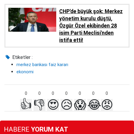
CHP'de büyük şok: Merkez
yönetim kurulu düştü,
Özgür Özel ekibinden 28
isim Parti Meclisi'nden
istifa etti!
Etiketler :
merkez bankası faiz kararı
ekonomi
0
0
0
0
0
0
0
👍
👎
😍
😥
😱
😂
😡
HABERE
YORUM KAT