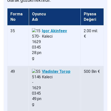
olarak gözükmektedir.
Forma
Oyuncu
Piyasa
No
Adı
Değeri
35
Igor Akinfeev
2.00 mil.
Kaleci
€
49
Vladislav Torop
500 Bin €
Kaleci