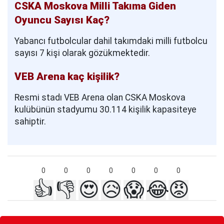
CSKA Moskova Milli Takıma Giden
Oyuncu Sayısı Kaç?
Yabancı futbolcular dahil takımdaki milli futbolcu
sayısı 7 kişi olarak gözükmektedir.
VEB Arena kaç kişilik?
Resmi stadı VEB Arena olan CSKA Moskova
kulübünün stadyumu 30.114 kişilik kapasiteye
sahiptir.
0
0
0
0
0
0
0
👍
👎
😍
😥
😱
😂
😡