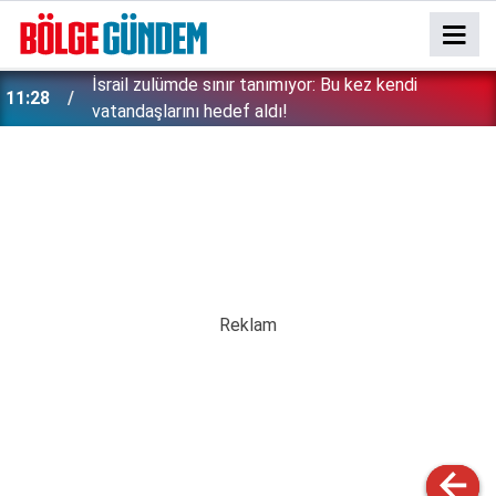
İsrail zulümde sınır tanımıyor: Bu kez kendi
11:28
vatandaşlarını hedef aldı!
Erken tatil rezervasyonu mağdurları için Ticaret
11:17
bakanlığından uyarı: Kesintisiz iade zorunlu!