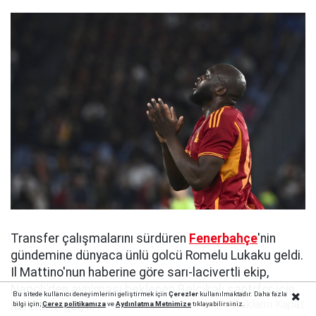
Transfer çalışmalarını sürdüren
Fenerbahçe
'nin
gündemine dünyaca ünlü golcü Romelu Lukaku geldi.
Il Mattino'nun haberine göre sarı-lacivertli ekip,
Napoli'den ayrılması beklenen Belçikalı santrfor için
Bu sitede kullanıcı deneyimlerini geliştirmek için
Çerezler
kullanılmaktadır. Daha fazla
Reklamı Kapat
harekete geçti.
bilgi için;
Çerez politika
mıza
ve
Aydınlatma Metnimize
tıklayabilirsiniz.