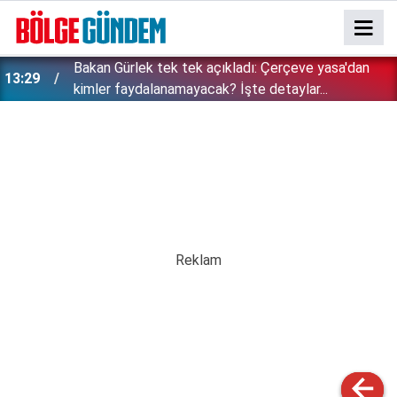
Bakan Gürlek tek tek açıkladı: Çerçeve yasa'dan
13:29
kimler faydalanamayacak? İşte detaylar...
Özgür Özel'e şok! Yüzde 50 ile kazandıkları il,
12:54
CHP'de kalıyor