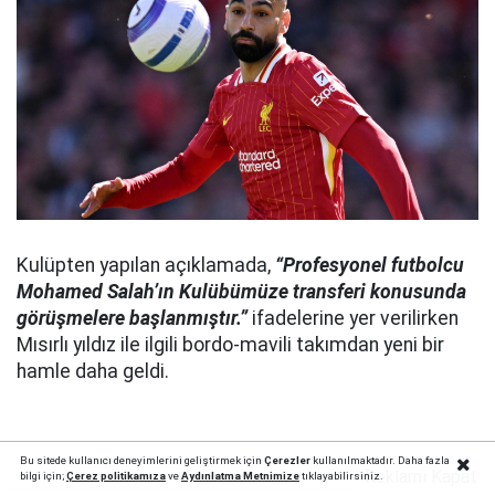
Kulüpten yapılan açıklamada,
“Profesyonel futbolcu
Mohamed Salah’ın Kulübümüze transferi konusunda
görüşmelere başlanmıştır.”
ifadelerine yer verilirken
Mısırlı yıldız ile ilgili bordo-mavili takımdan yeni bir
hamle daha geldi.
Bu sitede kullanıcı deneyimlerini geliştirmek için
Çerezler
kullanılmaktadır. Daha fazla
Reklamı Kapat
bilgi için;
Çerez politika
mıza
ve
Aydınlatma Metnimize
tıklayabilirsiniz.