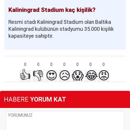
Kaliningrad Stadium kaç kişilik?
Resmi stadı Kaliningrad Stadium olan Baltika
Kaliningrad kulübünün stadyumu 35.000 kişilik
kapasiteye sahiptir.
0
0
0
0
0
0
0
👍
👎
😍
😥
😱
😂
😡
HABERE
YORUM KAT