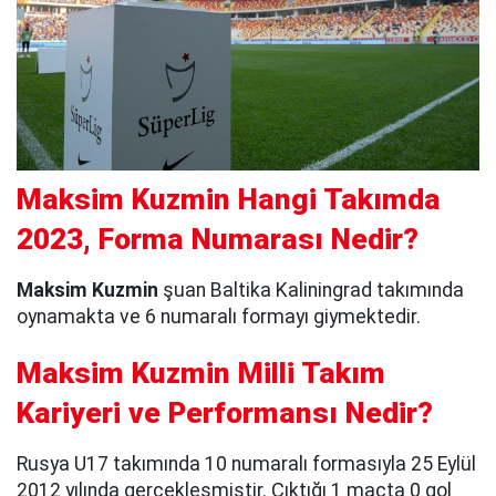
Maksim Kuzmin Hangi Takımda
2023, Forma Numarası Nedir?
Maksim Kuzmin
şuan Baltika Kaliningrad takımında
oynamakta ve 6 numaralı formayı giymektedir.
Maksim Kuzmin Milli Takım
Kariyeri ve Performansı Nedir?
Rusya U17 takımında 10 numaralı formasıyla 25 Eylül
2012 yılında gerçekleşmiştir. Çıktığı 1 maçta 0 gol