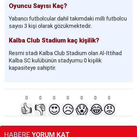
Oyuncu Sayısı Kaç?
Yabancı futbolcular dahil takımdaki milli futbolcu
sayısı 3 kişi olarak gözükmektedir.
Kalba Club Stadium kaç kişilik?
Resmi stadı Kalba Club Stadium olan Al-Ittihad
Kalba SC kulübünün stadyumu 0 kişilik
kapasiteye sahiptir.
0
0
0
0
0
0
0
👍
👎
😍
😥
😱
😂
😡
HABERE
YORUM KAT