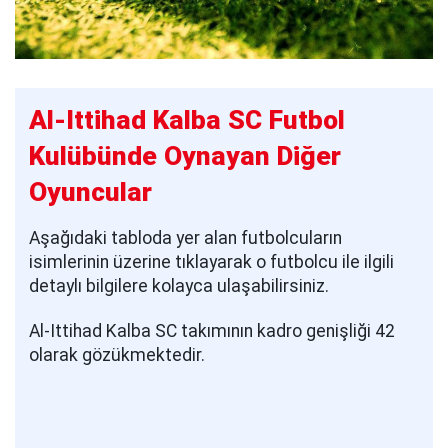
Al-Ittihad Kalba SC Futbol
Kulübünde Oynayan Diğer
Oyuncular
Aşağıdaki tabloda yer alan futbolcuların
isimlerinin üzerine tıklayarak o futbolcu ile ilgili
detaylı bilgilere kolayca ulaşabilirsiniz.
Al-Ittihad Kalba SC takımının kadro genişliği 42
olarak gözükmektedir.