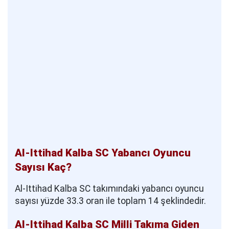
Al-Ittihad Kalba SC Yabancı Oyuncu
Sayısı Kaç?
Al-Ittihad Kalba SC takımındaki yabancı oyuncu
sayısı yüzde 33.3 oran ile toplam 14 şeklindedir.
Al-Ittihad Kalba SC Milli Takıma Giden