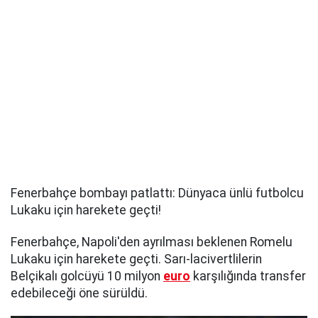
Fenerbahçe bombayı patlattı: Dünyaca ünlü futbolcu
Lukaku için harekete geçti!
Fenerbahçe, Napoli'den ayrılması beklenen Romelu
Lukaku için harekete geçti. Sarı-lacivertlilerin
Belçikalı golcüyü 10 milyon
euro
karşılığında transfer
edebileceği öne sürüldü.