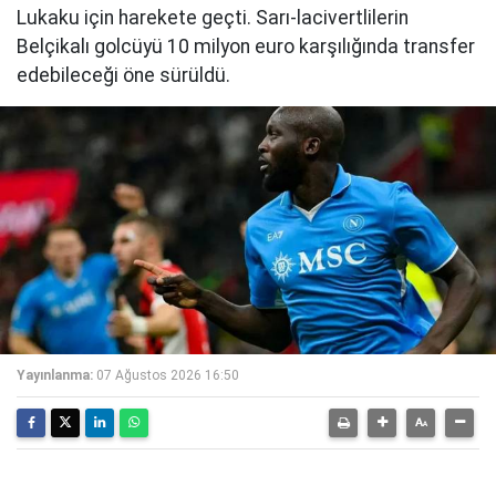
Lukaku için harekete geçti. Sarı-lacivertlilerin
Belçikalı golcüyü 10 milyon euro karşılığında transfer
edebileceği öne sürüldü.
Yayınlanma:
07 Ağustos 2026 16:50