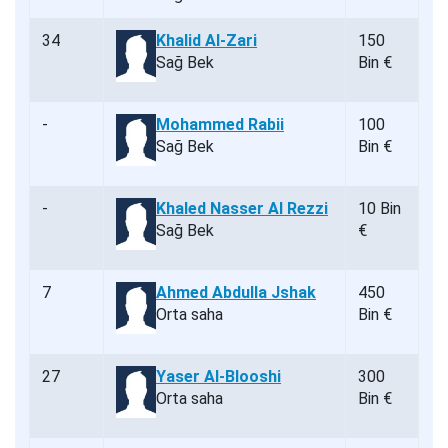
34
Khalid Al-Zari
150
Sağ Bek
Bin €
-
Mohammed Rabii
100
Sağ Bek
Bin €
-
Khaled Nasser Al Rezzi
10 Bin
Sağ Bek
€
7
Ahmed Abdulla Jshak
450
Orta saha
Bin €
27
Yaser Al-Blooshi
300
Orta saha
Bin €