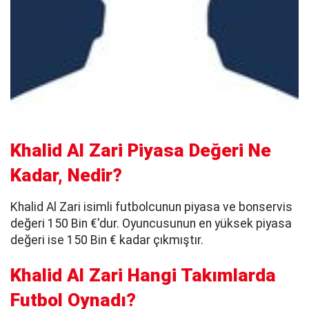
Khalid Al Zari Piyasa Değeri Ne
Kadar, Nedir?
Khalid Al Zari isimli futbolcunun piyasa ve bonservis
değeri 150 Bin €'dur. Oyuncusunun en yüksek piyasa
değeri ise 150 Bin € kadar çıkmıştır.
Khalid Al Zari Hangi Takımlarda
Futbol Oynadı?