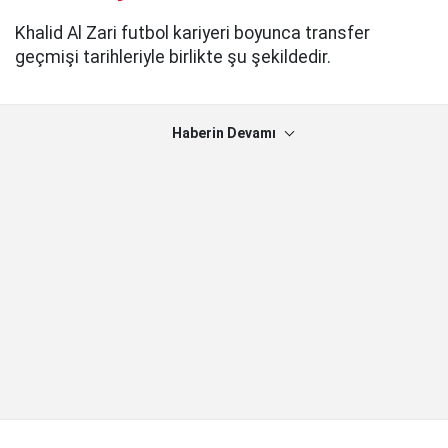
Khalid Al Zari futbol kariyeri boyunca transfer
geçmişi tarihleriyle birlikte şu şekildedir.
Haberin Devamı