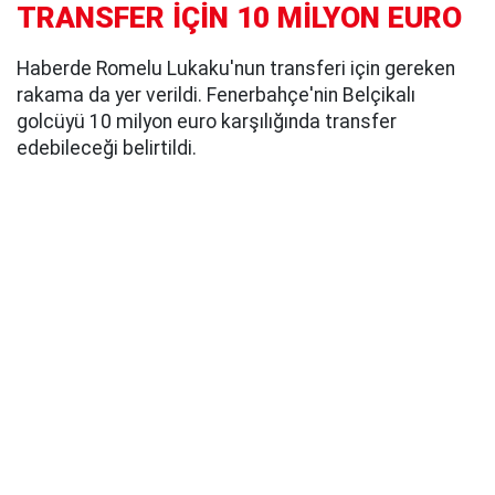
TRANSFER İÇİN 10 MİLYON EURO
Haberde Romelu Lukaku'nun transferi için gereken
rakama da yer verildi. Fenerbahçe'nin Belçikalı
golcüyü 10 milyon euro karşılığında transfer
edebileceği belirtildi.