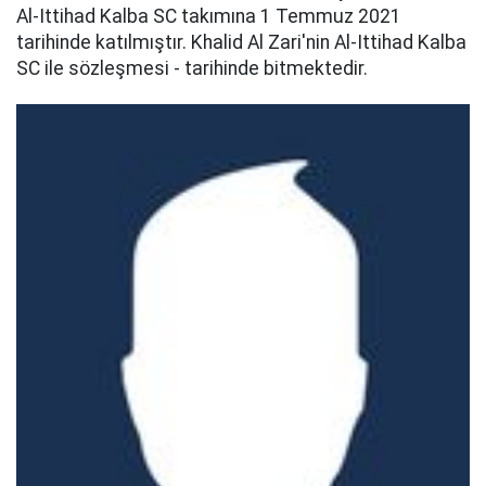
Al-Ittihad Kalba SC takımına 1 Temmuz 2021
tarihinde katılmıştır. Khalid Al Zari'nin Al-Ittihad Kalba
SC ile sözleşmesi - tarihinde bitmektedir.