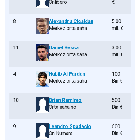
Önlibero
€
8
Alexandru Cicaldau
5.00
Merkez orta saha
mil. €
11
Daniel Bessa
3.00
Merkez orta saha
mil. €
4
Habib Al Fardan
100
Merkez orta saha
Bin €
10
Brian Ramírez
500
Orta saha sol
Bin €
9
Leandro Spadacio
600
On Numara
Bin €