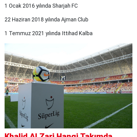
1 Ocak 2016 yılında Sharjah FC
22 Haziran 2018 yılında Ajman Club
1 Temmuz 2021 yılında Ittihad Kalba
Khalid Al Zari Hangi Takımda