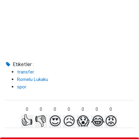
Etiketler :
transfer
Romelu Lukaku
spor
0
0
0
0
0
0
0
👍
👎
😍
😥
😱
😂
😡