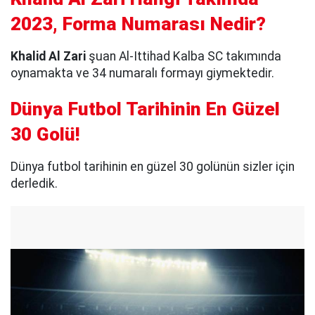
2023, Forma Numarası Nedir?
Khalid Al Zari
şuan Al-Ittihad Kalba SC takımında
oynamakta ve 34 numaralı formayı giymektedir.
Dünya Futbol Tarihinin En Güzel
30 Golü!
Dünya futbol tarihinin en güzel 30 golünün sizler için
derledik.