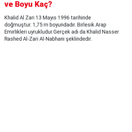
ve Boyu Kaç?
Khalid Al Zari 13 Mayıs 1996 tarihinde
doğmuştur. 1,75 m boyundadır. Birlesik Arap
Emirlikleri uyrukludur.Gerçek adı da Khalid Nasser
Rashed Al-Zari Al-Nabhani şeklindedir.