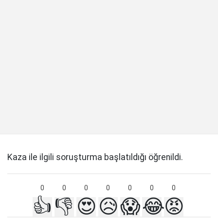
Kaza ile ilgili soruşturma başlatıldığı öğrenildi.
0
0
0
0
0
0
0
👍
👎
😍
😥
😱
😂
😡