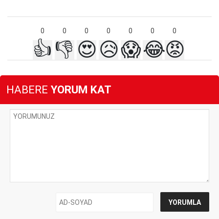
0
0
0
0
0
0
0
👍
👎
😍
😥
😱
😂
😡
HABERE
YORUM KAT