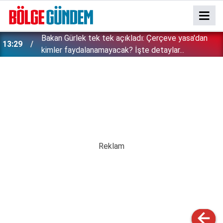
Bakan Gürlek tek tek açıkladı: Çerçeve yasa'dan
13:29
kimler faydalanamayacak? İşte detaylar...