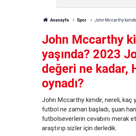
Anasayfa
Spor
John Mccarthy kimdir,
John Mccarthy kim
yaşında? 2023 J
değeri ne kadar, 
oynadı?
John Mccarthy kimdir, nereli, kaç 
futbol ne zaman başladı, şuan hang
futbolseverlerin cevabını merak ett
araştırıp sizler için derledik.