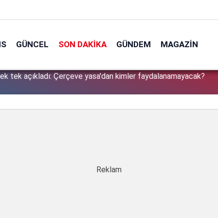
NS
GÜNCEL
SON DAKIKA
GÜNDEM
MAGAZIN
tek tek açıkladı: Çerçeve yasa'dan kimler faydalanamayacak?
1