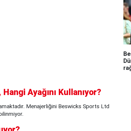
Be
Dü
ra
 Hangi Ayağını Kullanıyor?
maktadır. Menajerliğini Beswicks Sports Ltd
bilinmiyor.
uyor?