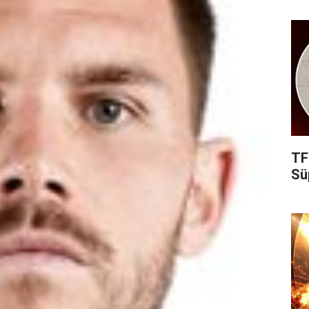
TF
Süp