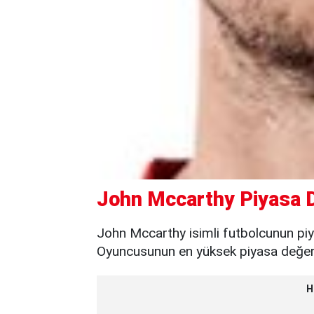
John Mccarthy Piyasa D
John Mccarthy isimli futbolcunun piy
Oyuncusunun en yüksek piyasa değeri 
H