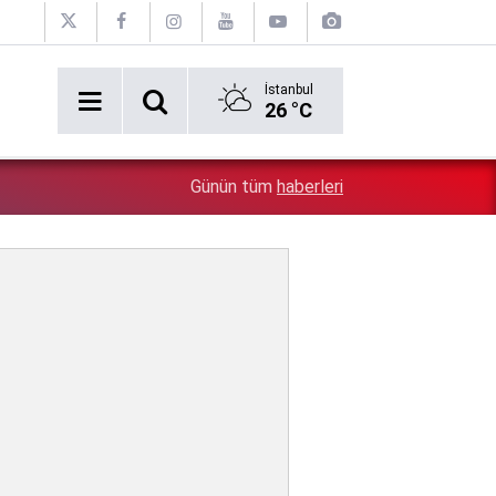
İstanbul
26 °C
2:54
Özgür Özel'e şok! Yüzde 50 ile kazandıkları il, CHP'de k
Günün tüm
haberleri