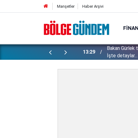
Manşetler
Haber Arşivi
FINA
Bakan Gürlek 
ı yapılan gizli planları deşifre etti!
13:29
İşte detaylar...