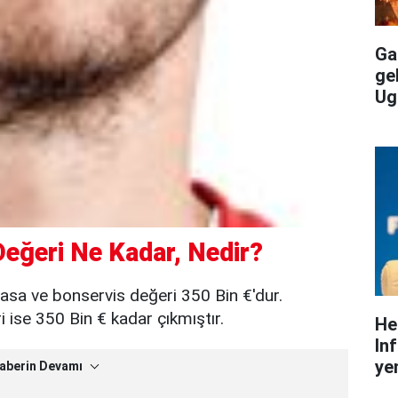
Gal
ge
Ug
eğeri Ne Kadar, Nedir?
asa ve bonservis değeri 350 Bin €'dur.
ise 350 Bin € kadar çıkmıştır.
He
In
yen
aberin Devamı