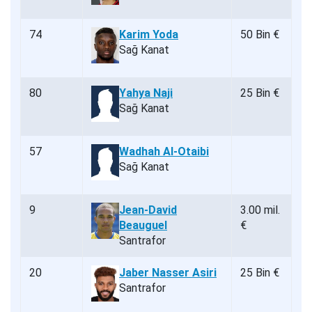
74
Karim Yoda
50 Bin €
Sağ Kanat
80
Yahya Naji
25 Bin €
Sağ Kanat
57
Wadhah Al-Otaibi
Sağ Kanat
9
Jean-David
3.00 mil.
Beauguel
€
Santrafor
20
Jaber Nasser Asiri
25 Bin €
Santrafor