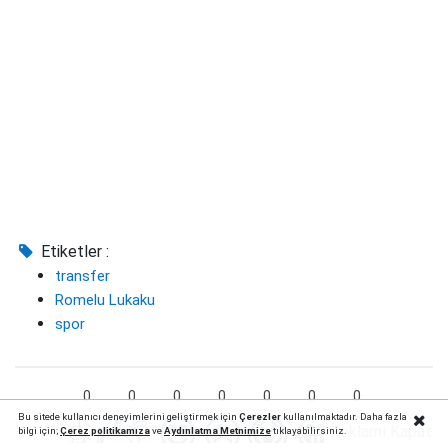
Etiketler :
transfer
Romelu Lukaku
spor
0
0
0
0
0
0
0
👍
👎
😍
😥
😱
😂
😡
Bu sitede kullanıcı deneyimlerini geliştirmek için
Çerezler
kullanılmaktadır. Daha fazla
Reklamı Kapat
bilgi için;
Çerez politika
mıza
ve
Aydınlatma Metnimize
tıklayabilirsiniz.