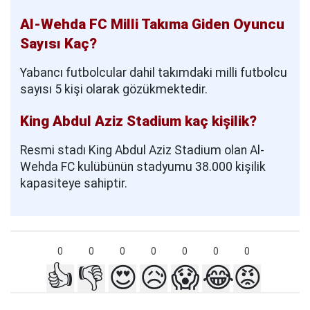
Al-Wehda FC Milli Takıma Giden Oyuncu
Sayısı Kaç?
Yabancı futbolcular dahil takımdaki milli futbolcu
sayısı 5 kişi olarak gözükmektedir.
King Abdul Aziz Stadium kaç kişilik?
Resmi stadı King Abdul Aziz Stadium olan Al-
Wehda FC kulübünün stadyumu 38.000 kişilik
kapasiteye sahiptir.
0
0
0
0
0
0
0
👍
👎
😍
😥
😱
😂
😡