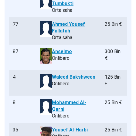
Tumbukti
Orta saha
77
Ahmed Yousef
25 Bin €
Fallatah
Orta saha
87
Anselmo
300 Bin
Önlibero
€
4
Waleed Bakshween
125 Bin
Önlibero
€
8
Mohammed Al-
25 Bin €
Qarni
Önlibero
35
Yousef Al-Harbi
25 Bin €