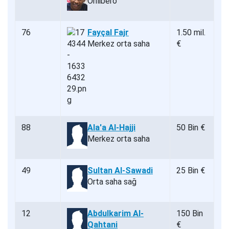
Önlibero
76
Fayçal Fajr
1.50 mil.
Merkez orta saha
€
88
Ala'a Al-Hajji
50 Bin €
Merkez orta saha
49
Sultan Al-Sawadi
25 Bin €
Orta saha sağ
12
Abdulkarim Al-
150 Bin
Qahtani
€