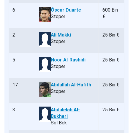
6
Óscar Duarte
600 Bin
Stoper
€
2
Ali Makki
25 Bin €
Stoper
5
Noor Al-Rashidi
25 Bin €
Stoper
17
Abdullah Al-Hafith
25 Bin €
Stoper
3
Abdulelah Al-
25 Bin €
Bukhari
Sol Bek