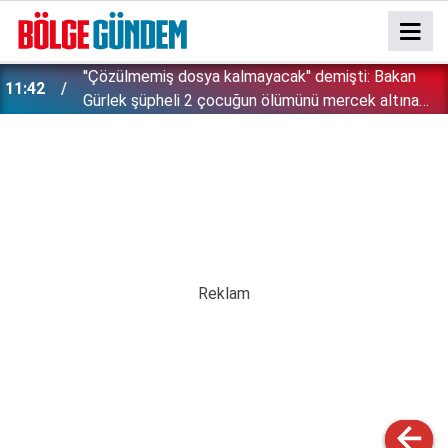
''Çözülmemiş dosya kalmayacak'' demişti: Bakan
11:42
!
Gürlek şüpheli 2 çocuğun ölümünü mercek altına
aldı!