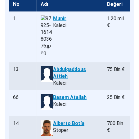
No
Adı
Değeri
1
Munir
1.20 mil.
Kaleci
€
13
Abdulqaddous
75 Bin €
Attieh
Kaleci
66
Basem Atallah
25 Bin €
Kaleci
14
Alberto Botía
700 Bin
Stoper
€