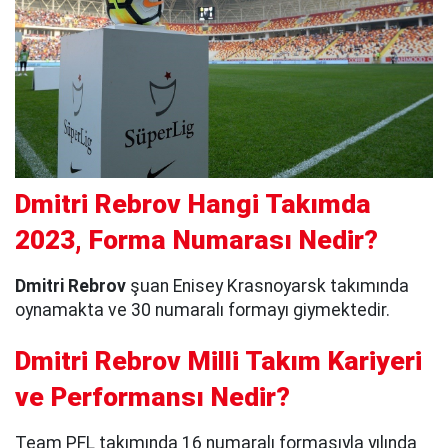
Dmitri Rebrov Hangi Takımda
2023, Forma Numarası Nedir?
Dmitri Rebrov
şuan Enisey Krasnoyarsk takımında
oynamakta ve 30 numaralı formayı giymektedir.
Dmitri Rebrov Milli Takım Kariyeri
ve Performansı Nedir?
Team PFL takımında 16 numaralı formasıyla yılında