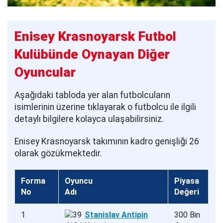
Enisey Krasnoyarsk Futbol
Kulübünde Oynayan Diğer
Oyuncular
Aşağıdaki tabloda yer alan futbolcuların
isimlerinin üzerine tıklayarak o futbolcu ile ilgili
detaylı bilgilere kolayca ulaşabilirsiniz.
Enisey Krasnoyarsk takımının kadro genişliği 26
olarak gözükmektedir.
Forma
Oyuncu
Piyasa
No
Adı
Değeri
1
Stanislav Antipin
300 Bin