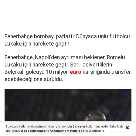
Fenerbahçe bombayı patlattı: Dünyaca ünlü futbolcu
Lukaku için harekete geçti!
Fenerbahçe, Napoli'den ayrılması beklenen Romelu
Lukaku için harekete geçti. Sarı-lacivertlilerin
Belçikalı golcüyü 10 milyon
euro
karşılığında transfer
edebileceği öne sürüldü.
Bu sitede kullanıcı deneyimlerini geliştirmek için
Çerezler
kullanılmaktadır. Daha fazla
Reklamı Kapat
bilgi için;
Çerez politika
mıza
ve
Aydınlatma Metnimize
tıklayabilirsiniz.