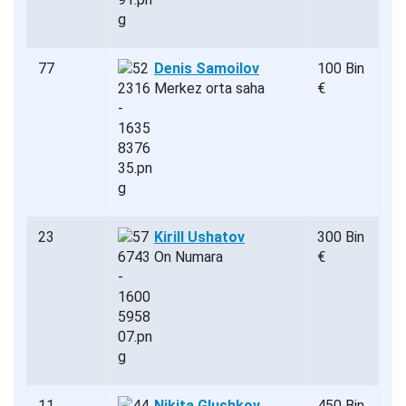
77
Denis Samoilov
100 Bin
Merkez orta saha
€
23
Kirill Ushatov
300 Bin
On Numara
€
11
Nikita Glushkov
450 Bin