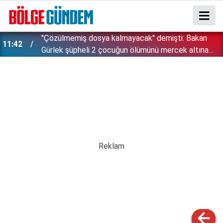
''Çözülmemiş dosya kalmayacak'' demişti: Bakan
11:42
!
Gürlek şüpheli 2 çocuğun ölümünü mercek altına
aldı!