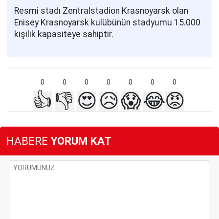
Resmi stadı Zentralstadion Krasnoyarsk olan
Enisey Krasnoyarsk kulübünün stadyumu 15.000
kişilik kapasiteye sahiptir.
0
0
0
0
0
0
0
👍
👎
😍
😥
😱
😂
😡
HABERE
YORUM KAT