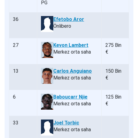
36
Efetobo Aror
Önlibero
27
Kevon Lambert
275 Bin
Merkez orta saha
€
13
Carlos Anguiano
150 Bin
Merkez orta saha
€
6
Baboucarr Njie
125 Bin
Merkez orta saha
€
33
Joel Torbic
Merkez orta saha