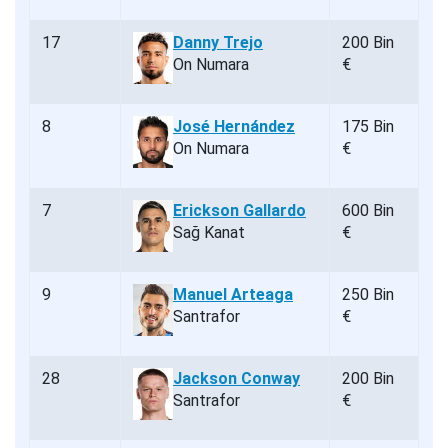
17
Danny Trejo
200 Bin
On Numara
€
8
José Hernández
175 Bin
On Numara
€
7
Erickson Gallardo
600 Bin
Sağ Kanat
€
9
Manuel Arteaga
250 Bin
Santrafor
€
28
Jackson Conway
200 Bin
Santrafor
€