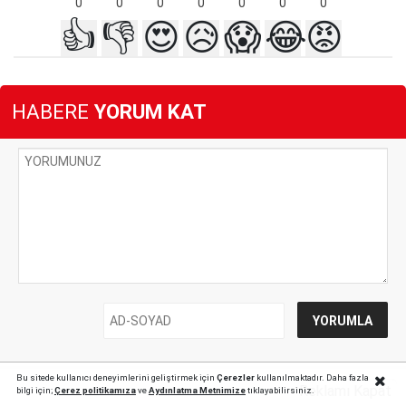
0
0
0
0
0
0
0
👍
👎
😍
😥
😱
😂
😡
HABERE
YORUM KAT
Bu sitede kullanıcı deneyimlerini geliştirmek için
Çerezler
kullanılmaktadır. Daha fazla
Reklamı Kapat
bilgi için;
Çerez politika
mıza
ve
Aydınlatma Metnimize
tıklayabilirsiniz.