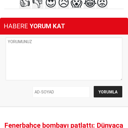
👍
👎
😍
😥
😱
😂
😡
HABERE
YORUM KAT
Fenerbahçe bombayı patlattı: Dünyaca