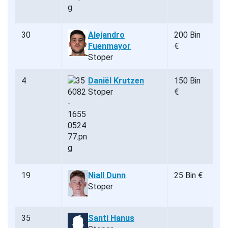
30
Alejandro
200 Bin
Fuenmayor
€
Stoper
4
Daniël Krutzen
150 Bin
Stoper
€
19
Niall Dunn
25 Bin €
Stoper
35
Santi Hanus