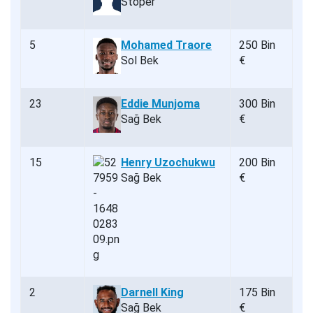
Stoper
5
Mohamed Traore
250 Bin
Sol Bek
€
23
Eddie Munjoma
300 Bin
Sağ Bek
€
15
Henry Uzochukwu
200 Bin
Sağ Bek
€
2
Darnell King
175 Bin
Sağ Bek
€