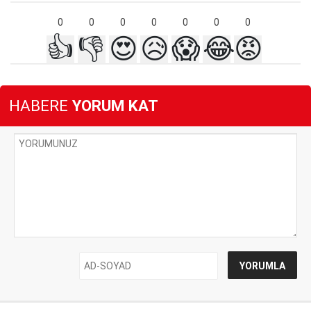
0
0
0
0
0
0
0
👍
👎
😍
😥
😱
😂
😡
HABERE
YORUM KAT