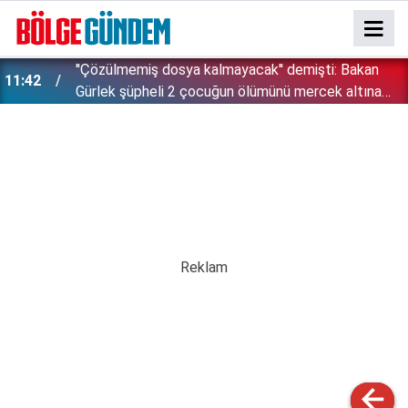
İsrail zulümde sınır tanımıyor: Bu kez kendi
11:28
vatandaşlarını hedef aldı!