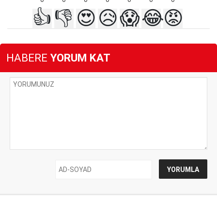
👍
👎
😍
😥
😱
😂
😡
HABERE
YORUM KAT