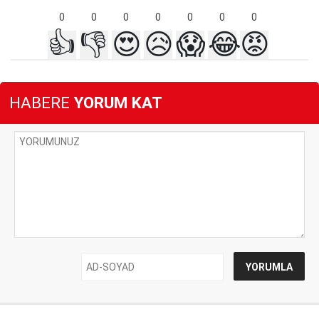
0
0
0
0
0
0
0
👍
👎
😍
😥
😱
😂
😡
HABERE
YORUM KAT