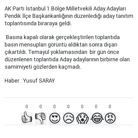
AK Parti İstanbul 1.Bölge Milletvekili Aday Adayları
Pendik İlçe Başkankanlığının düzenlediği aday tanıtım
toplantısında biraraya geldi.
Basına kapalı olarak gerçekleştirilen toplantıda
basın mensupları görüntü aldıktan sonra dışarı
çıkartıldı. Temayül yoklamasından bir gün önce
düzenlenen toplantıda Aday adaylarının birbirne olan
samimiyeti gözlerden kaçmadı.
Haber : Yusuf SARAY
0
0
0
0
0
0
0
👍
👎
😍
😥
😱
😂
😡