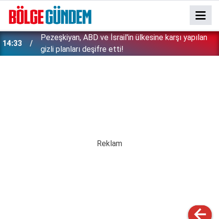
Bakan Gürlek tek tek açıkladı: Çerçeve yasa'dan
13:29
kimler faydalanamayacak? İşte detaylar...