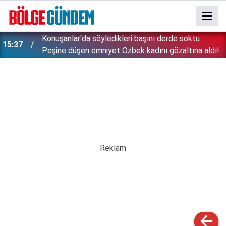
Konuşanlar'da söyledikleri başını derde soktu:
15:37
Peşine düşen emniyet Özbek kadını gözaltına aldı!