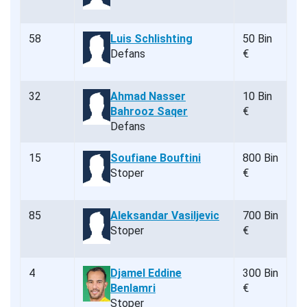
58
Luis Schlishting
50 Bin
Defans
€
32
Ahmad Nasser
10 Bin
Bahrooz Saqer
€
Defans
15
Soufiane Bouftini
800 Bin
Stoper
€
85
Aleksandar Vasiljevic
700 Bin
Stoper
€
4
Djamel Eddine
300 Bin
Benlamri
€
Stoper