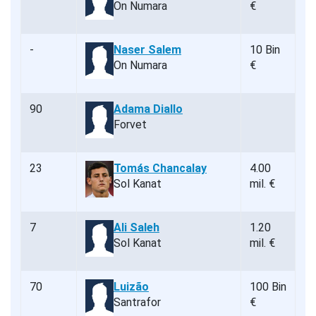
On Numara
€
-
Naser Salem
10 Bin
On Numara
€
90
Adama Diallo
Forvet
23
Tomás Chancalay
4.00
Sol Kanat
mil. €
7
Ali Saleh
1.20
Sol Kanat
mil. €
70
Luizão
100 Bin
Santrafor
€