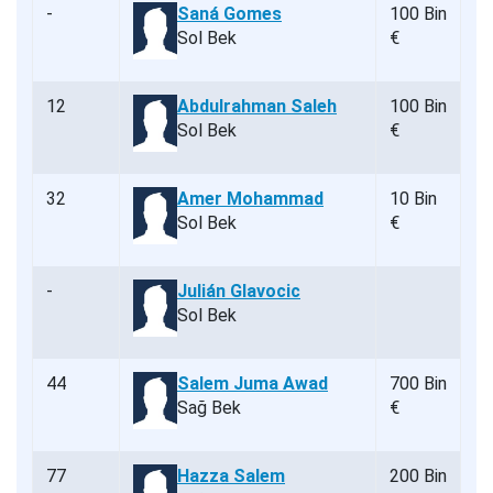
-
Saná Gomes
100 Bin
Sol Bek
€
12
Abdulrahman Saleh
100 Bin
Sol Bek
€
32
Amer Mohammad
10 Bin
Sol Bek
€
-
Julián Glavocic
Sol Bek
44
Salem Juma Awad
700 Bin
Sağ Bek
€
77
Hazza Salem
200 Bin