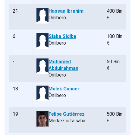
21
Hassan Ibrahim
400 Bin
Önlibero
€
6
Siaka Sidibe
100 Bin
Önlibero
€
-
Mohamed
50 Bin
Abdulrahman
€
Önlibero
18
Malek Ganaer
Önlibero
19
Felipe Gutiérrez
500 Bin
Merkez orta saha
€