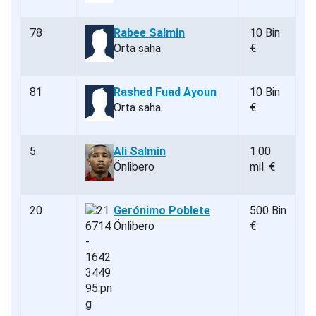
78
Rabee Salmin
10 Bin
Orta saha
€
81
Rashed Fuad Ayoun
10 Bin
Orta saha
€
5
Ali Salmin
1.00
Önlibero
mil. €
20
Gerónimo Poblete
500 Bin
Önlibero
€