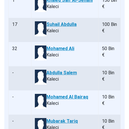
1
Khaled Saif Al-Senani
150 Bin
Kaleci
€
17
Suhail Abdulla
100 Bin
Kaleci
€
32
Mohamed Ali
50 Bin
Kaleci
€
-
Abdulla Salem
10 Bin
Kaleci
€
-
Mohamed Al Bairaq
10 Bin
Kaleci
€
-
Mubarak Tariq
10 Bin
Kaleci
€