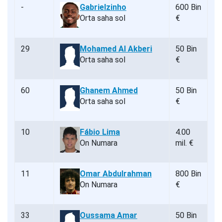
-
Gabrielzinho
600 Bin
Orta saha sol
€
29
Mohamed Al Akberi
50 Bin
Orta saha sol
€
60
Ghanem Ahmed
50 Bin
Orta saha sol
€
10
Fábio Lima
4.00
On Numara
mil. €
11
Omar Abdulrahman
800 Bin
On Numara
€
33
Oussama Amar
50 Bin