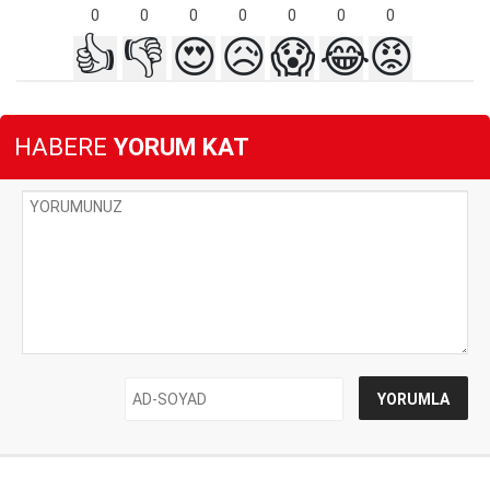
0
0
0
0
0
0
0
👍
👎
😍
😥
😱
😂
😡
HABERE
YORUM KAT