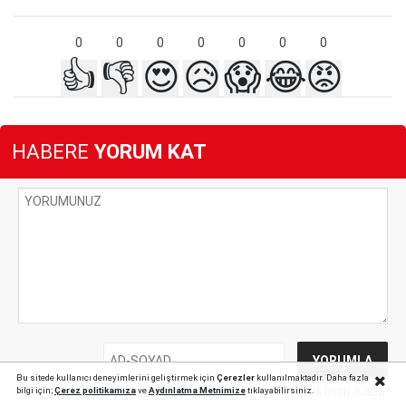
0
0
0
0
0
0
0
👍
👎
😍
😥
😱
😂
😡
HABERE
YORUM KAT
Bu sitede kullanıcı deneyimlerini geliştirmek için
Çerezler
kullanılmaktadır. Daha fazla
Reklamı Kapat
bilgi için;
Çerez politika
mıza
ve
Aydınlatma Metnimize
tıklayabilirsiniz.