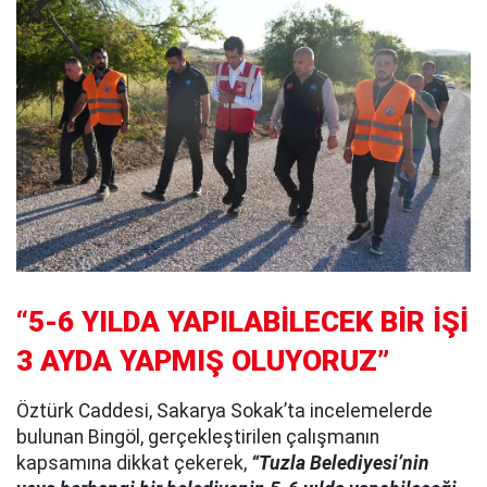
“5-6 YILDA YAPILABİLECEK BİR İŞİ
3 AYDA YAPMIŞ OLUYORUZ”
Öztürk Caddesi, Sakarya Sokak’ta incelemelerde
bulunan Bingöl, gerçekleştirilen çalışmanın
kapsamına dikkat çekerek,
“Tuzla Belediyesi’nin