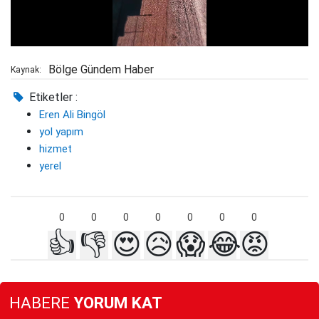
Bölge Gündem Haber
Kaynak:
Etiketler :
Eren Ali Bingöl
yol yapım
hizmet
yerel
0
0
0
0
0
0
0
👍
👎
😍
😥
😱
😂
😡
HABERE
YORUM KAT