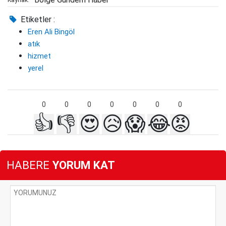
Kaynak:
Etiketler :
Eren Ali Bingöl
atık
hizmet
yerel
0
0
0
0
0
0
0
👍
👎
😍
😥
😱
😂
😡
HABERE
YORUM KAT