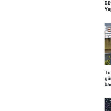
Bü
Ya
Tu
gü
ba