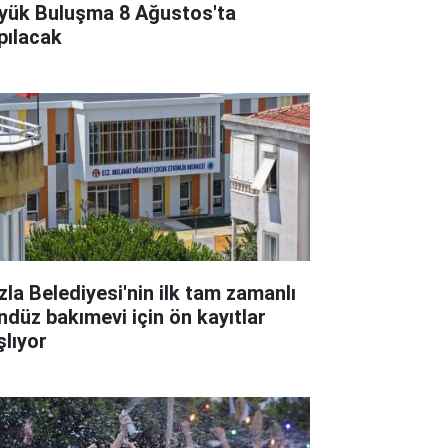
yük Buluşma 8 Ağustos'ta
pılacak
zla Belediyesi'nin ilk tam zamanlı
ndüz bakımevi için ön kayıtlar
şlıyor