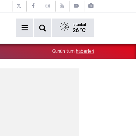
İstanbul
26 °C
2:54
Özgür Özel'e şok! Yüzde 50 ile kazandıkları il, CHP'de k
Günün tüm
haberleri