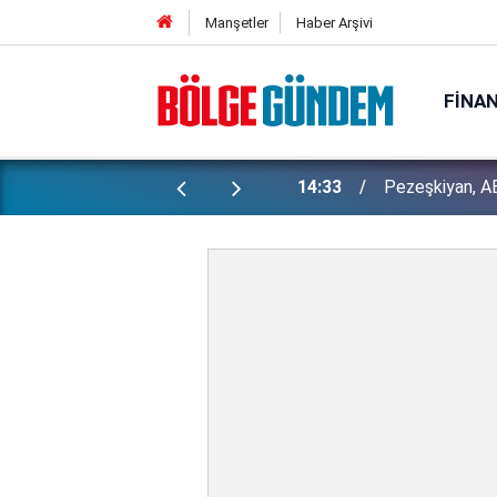
Manşetler
Haber Arşivi
FINA
Bakan Gürlek 
ı yapılan gizli planları deşifre etti!
13:29
İşte detaylar...