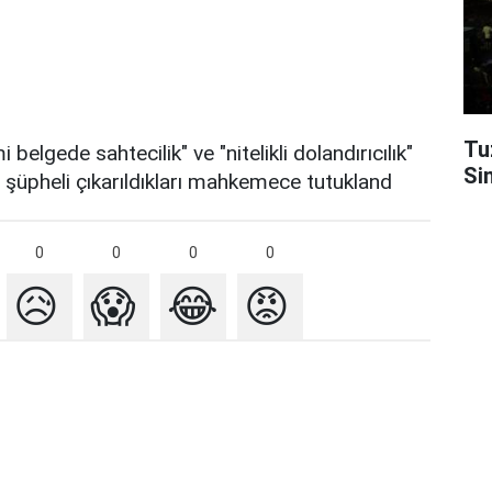
Tu
belgede sahtecilik" ve "nitelikli dolandırıcılık"
Si
i şüpheli çıkarıldıkları mahkemece tutukland
0
0
0
0
😥
😱
😂
😡