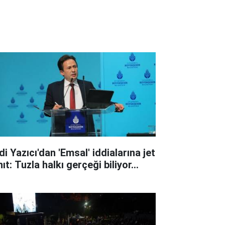
i Yazıcı'dan 'Emsal' iddialarına jet
ıt: Tuzla halkı gerçeği biliyor...