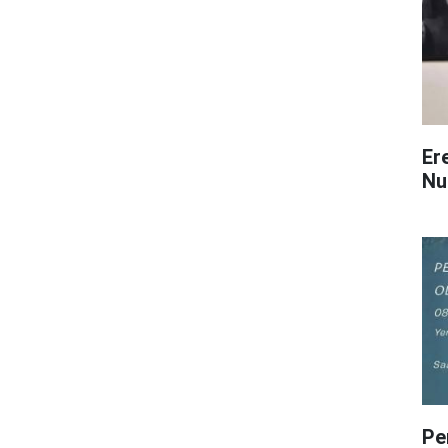
Er
Nu
Pe