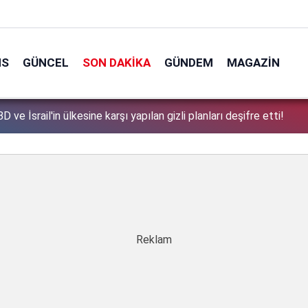
NS
GÜNCEL
SON DAKIKA
GÜNDEM
MAGAZIN
tek tek açıkladı: Çerçeve yasa'dan kimler faydalanamayacak?
1