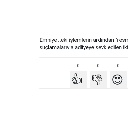
Emniyetteki işlemlerin ardından "resmi 
suçlamalarıyla adliyeye sevk edilen ik
0
0
0
👍
👎
😍