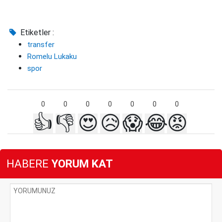
Etiketler :
transfer
Romelu Lukaku
spor
0
0
0
0
0
0
0
👍
👎
😍
😥
😱
😂
😡
HABERE
YORUM KAT