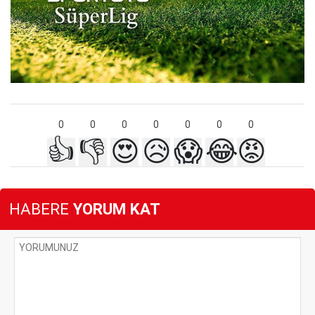
0
0
0
0
0
0
0
👍
👎
😍
😥
😱
😂
😡
HABERE
YORUM KAT