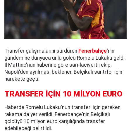
Transfer çalışmalarını sürdüren
Fenerbahçe
'nin
gündemine dünyaca ünlü golcü Romelu Lukaku geldi.
Il Mattino'nun haberine göre sarı-lacivertli ekip,
Napoli'den ayrılması beklenen Belçikalı santrfor için
harekete geçti.
TRANSFER İÇİN 10 MİLYON EURO
Haberde Romelu Lukaku'nun transferi için gereken
rakama da yer verildi. Fenerbahçe'nin Belçikalı
golcüyü 10 milyon euro karşılığında transfer
edebileceği belirtildi.