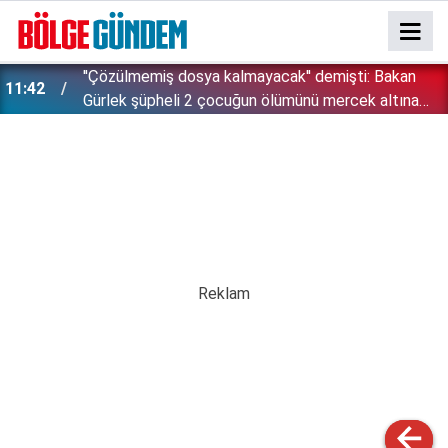
''Çözülmemiş dosya kalmayacak'' demişti: Bakan
11:42
!
Gürlek şüpheli 2 çocuğun ölümünü mercek altına
aldı!