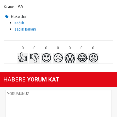
AA
Kaynak:
Etiketler :
sağlık
sağlık bakanı
0
0
0
0
0
0
0
👍
👎
😍
😥
😱
😂
😡
HABERE
YORUM KAT