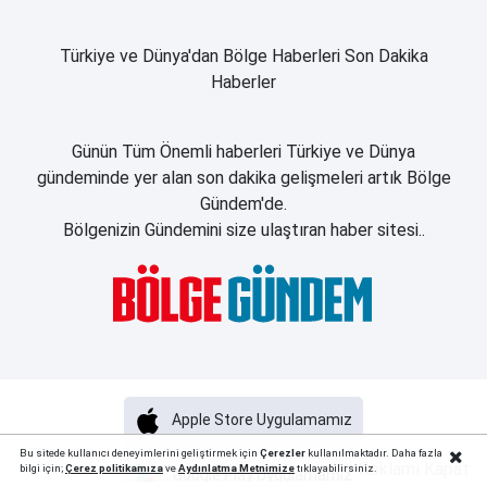
Türkiye ve Dünya'dan Bölge Haberleri Son Dakika
Haberler
Günün Tüm Önemli haberleri Türkiye ve Dünya
gündeminde yer alan son dakika gelişmeleri artık Bölge
Gündem'de.
Bölgenizin Gündemini size ulaştıran haber sitesi..
Apple Store Uygulamamız
Bu sitede kullanıcı deneyimlerini geliştirmek için
Çerezler
kullanılmaktadır. Daha fazla
Reklamı Kapat
bilgi için;
Çerez politika
mıza
ve
Aydınlatma Metnimize
tıklayabilirsiniz.
Google Play Uygulamamız