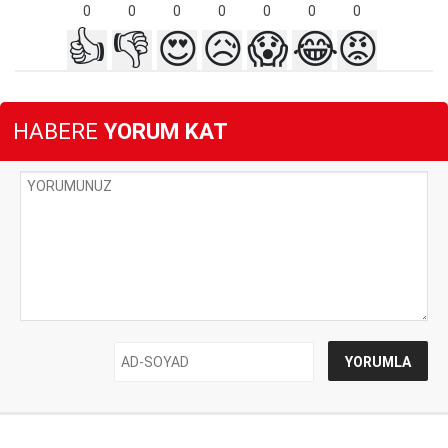
0
0
0
0
0
0
0
👍
👎
😍
😥
😱
😂
😡
HABERE
YORUM KAT