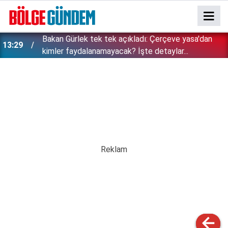
Bakan Gürlek tek tek açıkladı: Çerçeve yasa'dan
13:29
kimler faydalanamayacak? İşte detaylar...