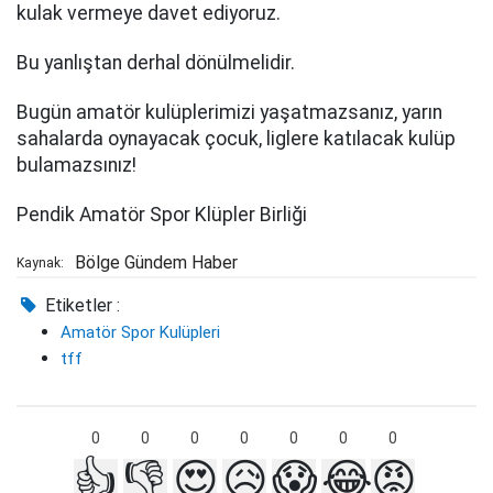
kulak vermeye davet ediyoruz.
Bu yanlıştan derhal dönülmelidir.
Bugün amatör kulüplerimizi yaşatmazsanız, yarın
sahalarda oynayacak çocuk, liglere katılacak kulüp
bulamazsınız!
Pendik Amatör Spor Klüpler Birliği
Bölge Gündem Haber
Kaynak:
Etiketler :
Amatör Spor Kulüpleri
tff
0
0
0
0
0
0
0
👍
👎
😍
😥
😱
😂
😡