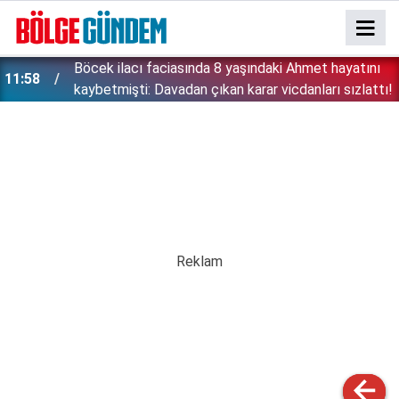
:
Böcek ilacı faciasında 8 yaşındaki Ahmet hayatını
11:58
kaybetmişti: Davadan çıkan karar vicdanları sızlattı!