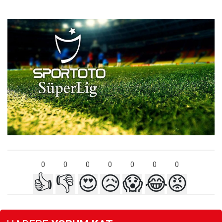
0
0
0
0
0
0
0
👍
👎
😍
😥
😱
😂
😡