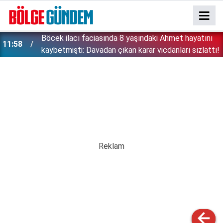
''Çözülmemiş dosya kalmayacak'' demişti: Bakan
11:42
!
Gürlek şüpheli 2 çocuğun ölümünü mercek altına
aldı!