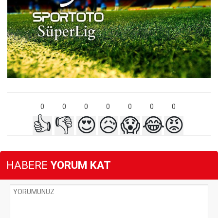
0
0
0
0
0
0
0
👍
👎
😍
😥
😱
😂
😡
HABERE
YORUM KAT