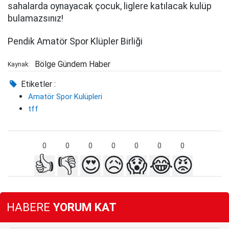
sahalarda oynayacak çocuk, liglere katılacak kulüp
bulamazsınız!
Pendik Amatör Spor Klüpler Birliği
Bölge Gündem Haber
Kaynak:
Etiketler :
Amatör Spor Kulüpleri
tff
0
0
0
0
0
0
0
👍
👎
😍
😥
😱
😂
😡
HABERE
YORUM KAT