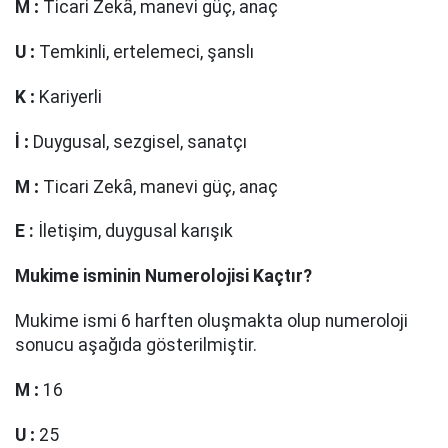
M
:
Ticari Zekȃ, manevi güç, anaç
U
:
Temkinli, ertelemeci, şanslı
K
:
Kariyerli
İ
:
Duygusal, sezgisel, sanatçı
M
:
Ticari Zekȃ, manevi güç, anaç
E
:
İletişim, duygusal karışık
Mukime
isminin Numerolojisi Kaçtır?
Mukime ismi 6 harften oluşmakta olup numeroloji
sonucu aşağıda gösterilmiştir.
M
:
16
U
:
25