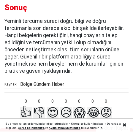
Sonuç
Yeminli tercüme süreci doğru bilgi ve doğru
tercümanla son derece akıcı bir şekilde ilerleyebilir.
Hangi belgelerin gerektiğini, hangi onayların talep
edildiğini ve tercümanın yetkili olup olmadığını
önceden netleştirmek olası tüm sorunların önüne
geçer. Güvenilir bir platform aracılığıyla süreci
yönetmek ise hem bireyler hem de kurumlar için en
pratik ve güvenli yaklaşımdır.
Bölge Gündem Haber
Kaynak:
0
0
0
0
0
0
0
👍
👎
😍
😥
😱
😂
😡
Bu sitede kullanıcı deneyimlerini geliştirmek için
Çerezler
kullanılmaktadır. Daha fazla
Reklamı Kapat
bilgi için;
Çerez politika
mıza
ve
Aydınlatma Metnimize
tıklayabilirsiniz.