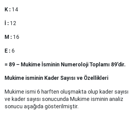
K
:
14
İ
:
12
M
:
16
E
:
6
=
89
–
Mukime
İsminin Numeroloji Toplamı
89
’dir.
Mukime
isminin Kader Sayısı ve Özellikleri
Mukime ismi 6 harften oluşmakta olup kader sayısı
ve kader sayısı sonucunda Mukime isminin analiz
sonucu aşağıda gösterilmiştir.