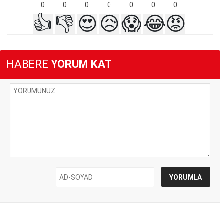
0
0
0
0
0
0
0
👍
👎
😍
😥
😱
😂
😡
HABERE
YORUM KAT