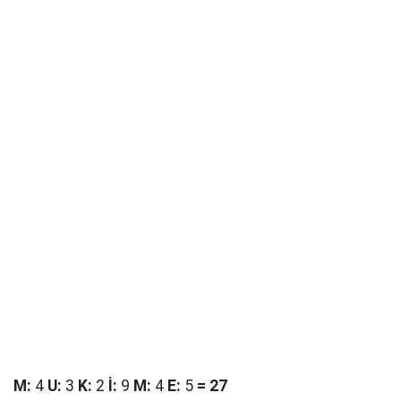
M
:
4
U
:
3
K
:
2
İ
:
9
M
:
4
E
:
5
=
27