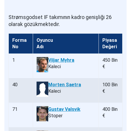
Strømsgodset IF takımının kadro genişliği 26
olarak gözükmektedir.
Forma
Oyuncu
Piyasa
No
Adı
Değeri
1
Viljar Myhra
450 Bin
Kaleci
€
40
Morten Saetra
100 Bin
Kaleci
€
71
Gustav Valsvik
400 Bin
Stoper
€