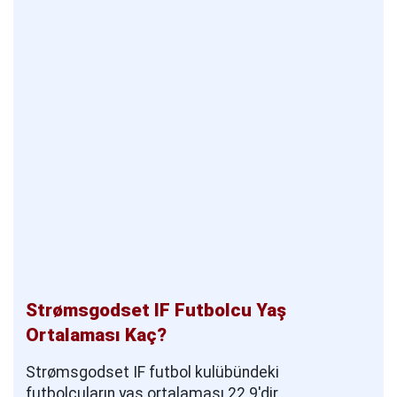
Strømsgodset IF Futbolcu Yaş
Ortalaması Kaç?
Strømsgodset IF futbol kulübündeki
futbolcuların yaş ortalaması 22.9'dir.