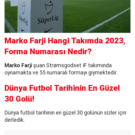
Marko Farji Hangi Takımda 2023,
Forma Numarası Nedir?
Marko Farji
şuan Strømsgodset IF takımında
oynamakta ve 55 numaralı formayı giymektedir.
Dünya Futbol Tarihinin En Güzel
30 Golü!
Dünya futbol tarihinin en güzel 30 golünün sizler için
derledik.