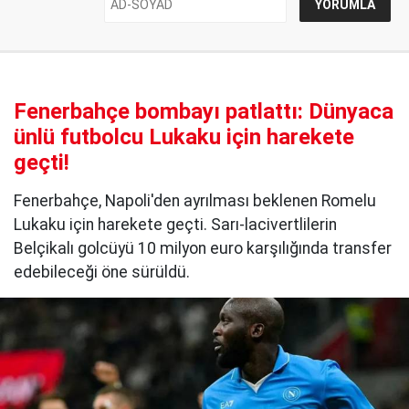
Fenerbahçe bombayı patlattı: Dünyaca
ünlü futbolcu Lukaku için harekete
geçti!
Fenerbahçe, Napoli'den ayrılması beklenen Romelu
Lukaku için harekete geçti. Sarı-lacivertlilerin
Belçikalı golcüyü 10 milyon euro karşılığında transfer
edebileceği öne sürüldü.