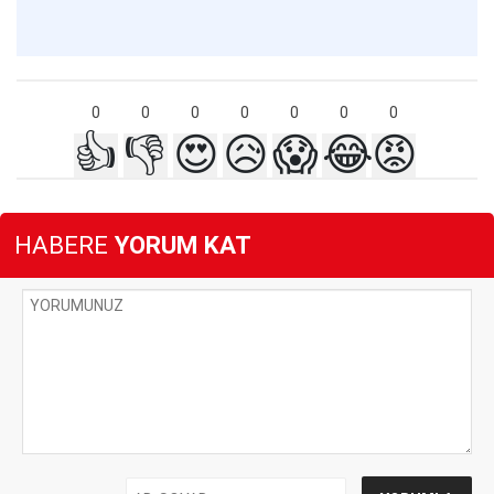
0
0
0
0
0
0
0
👍
👎
😍
😥
😱
😂
😡
HABERE
YORUM KAT