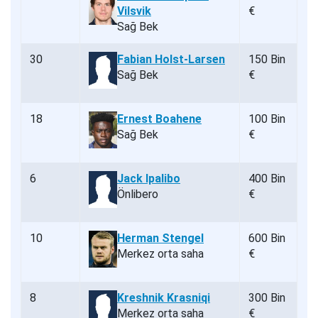
Vilsvik
€
Sağ Bek
30
Fabian Holst-Larsen
150 Bin
Sağ Bek
€
18
Ernest Boahene
100 Bin
Sağ Bek
€
6
Jack Ipalibo
400 Bin
Önlibero
€
10
Herman Stengel
600 Bin
Merkez orta saha
€
8
Kreshnik Krasniqi
300 Bin
Merkez orta saha
€