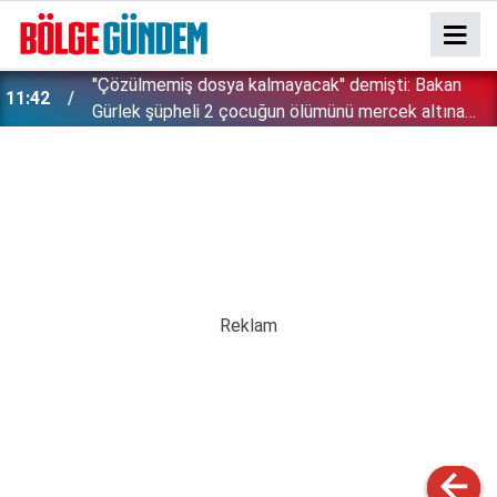
''Çözülmemiş dosya kalmayacak'' demişti: Bakan
11:42
!
Gürlek şüpheli 2 çocuğun ölümünü mercek altına
aldı!