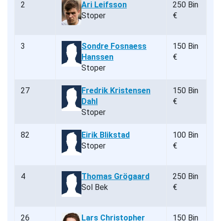
2
Ari Leifsson
250 Bin
Stoper
€
3
Sondre Fosnaess
150 Bin
Hanssen
€
Stoper
27
Fredrik Kristensen
150 Bin
Dahl
€
Stoper
82
Eirik Blikstad
100 Bin
Stoper
€
4
Thomas Grögaard
250 Bin
Sol Bek
€
26
Lars Christopher
150 Bin