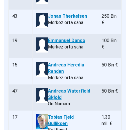
43
Jonas Therkelsen
250 Bin
Merkez orta saha
€
19
Emmanuel Danso
100 Bin
Merkez orta saha
€
15
Andreas Heredia-
50 Bin €
Randen
Merkez orta saha
47
Andreas Waterfield
50 Bin €
Skjold
On Numara
17
Tobias Fjeld
1.30
Gulliksen
mil. €
Sol Kanat