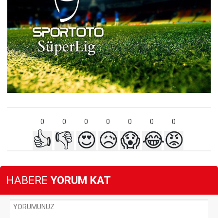
0
0
0
0
0
0
0
👍
👎
😍
😥
😱
😂
😡
HABERE
YORUM KAT