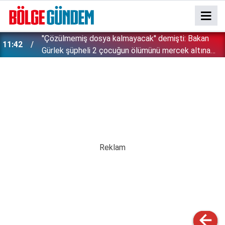
''Çözülmemiş dosya kalmayacak'' demişti: Bakan
11:42
!
Gürlek şüpheli 2 çocuğun ölümünü mercek altına
aldı!