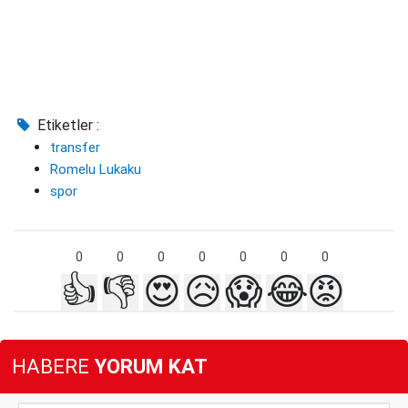
Etiketler :
transfer
Romelu Lukaku
spor
0
0
0
0
0
0
0
👍
👎
😍
😥
😱
😂
😡
HABERE
YORUM KAT