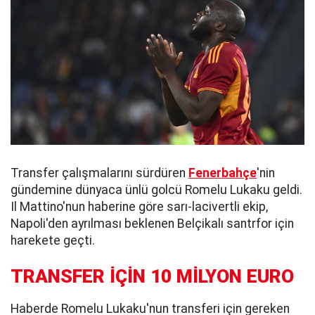
Transfer çalışmalarını sürdüren
Fenerbahçe
'nin
gündemine dünyaca ünlü golcü Romelu Lukaku geldi.
Il Mattino'nun haberine göre sarı-lacivertli ekip,
Napoli'den ayrılması beklenen Belçikalı santrfor için
harekete geçti.
TRANSFER İÇİN 10 MİLYON EURO
Haberde Romelu Lukaku'nun transferi için gereken